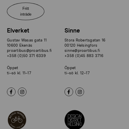
Fritt
inträde
Elverket
Sinne
Gustav Wasas gata 11
Stora Robertsgatan 16
10600 Ekenäs
00120 Helsingfors
proartibus@proartibus.fi
sinne@proartibus.fi
+358 (0)50 371 6339
+358 (0)45 883 3716
Öppet
Öppet
ti–sö kl. 11–17
ti–sö kl. 12–17