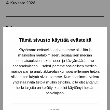
© Kuvasto 2026
Dela:
Facebook
Tämä sivusto käyttää evästeitä
Linkedin
Käytämme evästeitä tarjoamamme sisällön ja
mainosten räätälöimiseen, sosiaalisen median
ominaisuuksien tukemiseen ja kävijämäärämme
analysoimiseen. Lisäksi jaamme sosiaalisen median,
mainosalan ja analytiikka-alan kumppaneillemme tietoja
Stiftelsen Pro Artibus
siitä, miten käytät sivustoamme. Kumppanimme voivat
yhdistää näitä tietoja muihin tietoihin, joita olet antanut
heille tai joita on kerätty, kun olet käyttänyt heidän
palvelujaan.
Gustav Wasas gata 11
10600 Ekenäs
proartibus@proartibus.fi