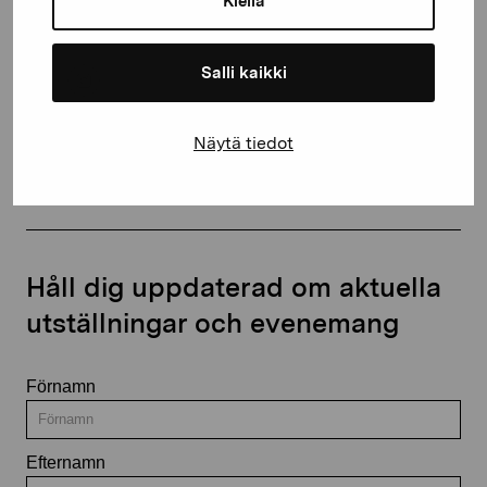
Kiellä
+358 (0)50 371 6339
Salli kaikki
Näytä tiedot
Kontakta oss
Håll dig uppdaterad om aktuella
utställningar och evenemang
Förnamn
Efternamn