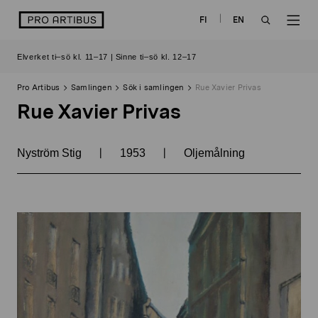
Skip
logo
FI
EN
to
OPEN
OP
content
Elverket ti–sö kl. 11–17 | Sinne ti–sö kl. 12–17
SEARCH
NAV
Pro Artibus
Samlingen
Sök i samlingen
Rue Xavier Privas
Rue Xavier Privas
|
|
Nyström Stig
1953
Oljemålning