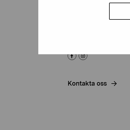
Artibus
Gustav Wasas gata 11
10600 Ekenäs
proartibus@proartibus.fi
+358 (0)50 371 6339
Kontakta oss