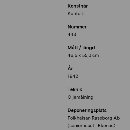
Konstnär
Kanto L
Nummer
443
Mått / längd
46,5 x 55,0 cm
År
1942
Teknik
Oljemålning
Deponeringsplats
Folkhälsan Raseborg Ab
(seniorhuset i Ekenäs)