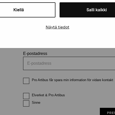
Håll dig uppdaterad om aktuell
Kiellä
Salli kaikki
och evenemang
Näytä tiedot
Förnamn
Efternam
E-postadress
Pro Artibus får spara min information för vidare kontakt
Elverket & Pro Artibus
Sinne
PRE