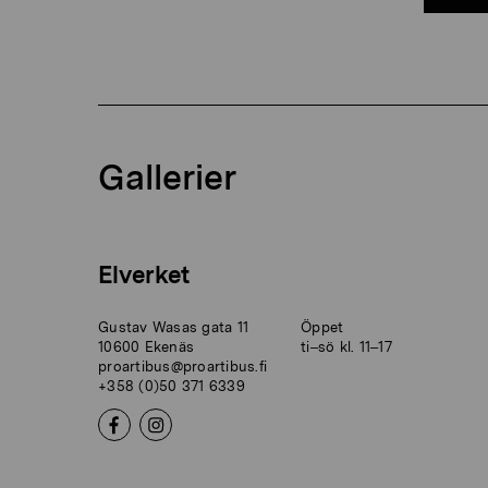
Gallerier
Elverket
Gustav Wasas gata 11
Öppet
10600 Ekenäs
ti–sö kl. 11–17
proartibus@proartibus.fi
+358 (0)50 371 6339