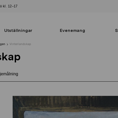
sö kl. 12–17
Utställningar
Evenemang
S
ngen
Vinterlandskap
skap
jemålning