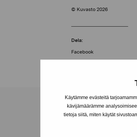
© Kuvasto 2026
Dela:
Facebook
Linkedin
Käytämme evästeitä tarjoamamme 
kävijämäärämme analysoimiseen
tietoja siitä, miten käytät sivusto
Stiftelsen Pro