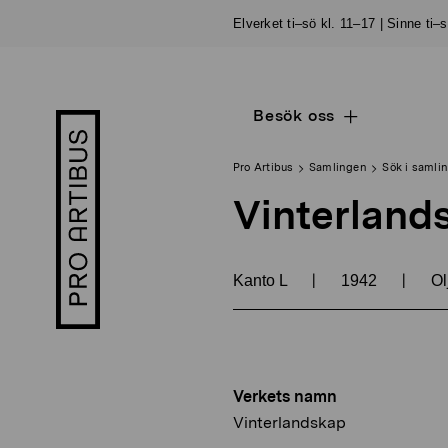
Skip
Elverket ti–sö kl. 11–17 | Sinne ti–
to
content
Besök oss
Open
Pro
sub
Artibus
navigation
logo
Pro Artibus
Samlingen
Sök i samli
Vinterland
|
|
Kanto L
1942
Ol
Verkets namn
Vinterlandskap