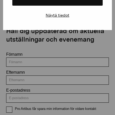
Näytä tiedot
Håll dig uppdaterad om aktuella
utställningar och evenemang
Förnamn
Efternamn
E-postadress
Pro Artibus får spara min information för vidare kontakt