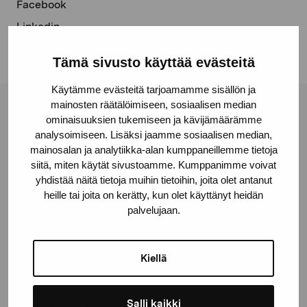
Facebook
Linkedin
Tämä sivusto käyttää evästeitä
Käytämme evästeitä tarjoamamme sisällön ja
mainosten räätälöimiseen, sosiaalisen median
Stiftelsen Pro Artibus
ominaisuuksien tukemiseen ja kävijämäärämme
analysoimiseen. Lisäksi jaamme sosiaalisen median,
mainosalan ja analytiikka-alan kumppaneillemme tietoja
Gustav Wasas gata 11
siitä, miten käytät sivustoamme. Kumppanimme voivat
yhdistää näitä tietoja muihin tietoihin, joita olet antanut
10600 Ekenäs
heille tai joita on kerätty, kun olet käyttänyt heidän
proartibus@proartibus.fi
palvelujaan.
+358 (0)50 371 6339
Kiellä
Kontakta oss
Salli kaikki