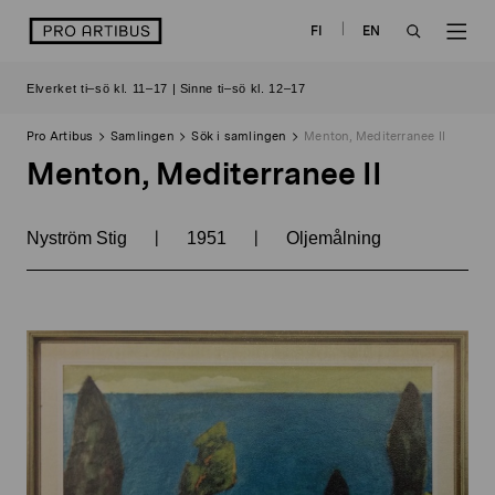
Skip
logo
FI
EN
to
OPEN
OP
content
Elverket ti–sö kl. 11–17 | Sinne ti–sö kl. 12–17
SEARCH
NAV
Pro Artibus
Samlingen
Sök i samlingen
Menton, Mediterranee II
Menton, Mediterranee II
|
|
Nyström Stig
1951
Oljemålning