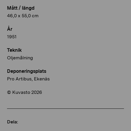
Mått / längd
46,0 x 55,0 cm
År
1951
Teknik
Oljemålning
Deponeringsplats
Pro Artibus, Ekenäs
© Kuvasto 2026
Dela: