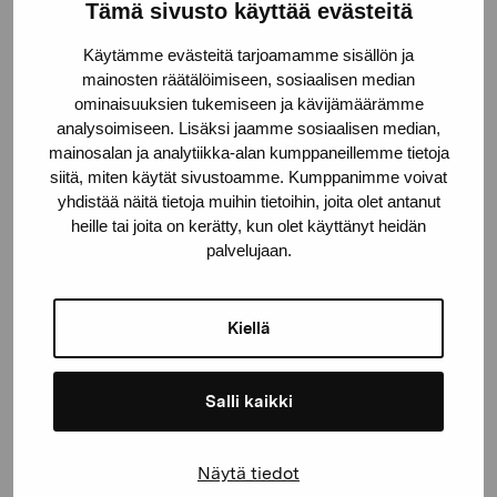
Stiftelsen Pro Artibus
Tämä sivusto käyttää evästeitä
Käytämme evästeitä tarjoamamme sisällön ja
mainosten räätälöimiseen, sosiaalisen median
Gustav Wasas gata 11
ominaisuuksien tukemiseen ja kävijämäärämme
10600 Ekenäs
analysoimiseen. Lisäksi jaamme sosiaalisen median,
proartibus@proartibus.fi
mainosalan ja analytiikka-alan kumppaneillemme tietoja
+358 (0)50 371 6339
siitä, miten käytät sivustoamme. Kumppanimme voivat
yhdistää näitä tietoja muihin tietoihin, joita olet antanut
heille tai joita on kerätty, kun olet käyttänyt heidän
palvelujaan.
Kontakta oss
Kiellä
Salli kaikki
Håll dig uppdaterad om aktuella
Näytä tiedot
utställningar och evenemang