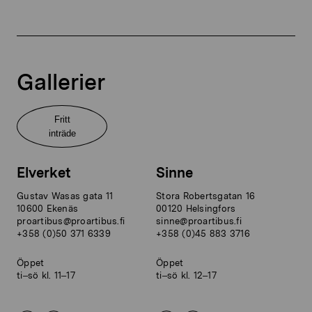
Gallerier
Fritt
inträde
Elverket
Sinne
Gustav Wasas gata 11
Stora Robertsgatan 16
10600 Ekenäs
00120 Helsingfors
proartibus@proartibus.fi
sinne@proartibus.fi
+358 (0)50 371 6339
+358 (0)45 883 3716
Öppet
Öppet
ti–sö kl. 11–17
ti–sö kl. 12–17