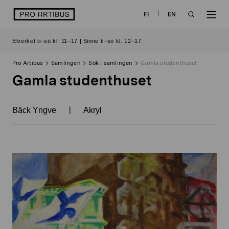
Skip
logo
FI
EN
to
OPEN
OP
content
Elverket ti–sö kl. 11–17 | Sinne ti–sö kl. 12–17
SEARCH
NAV
Pro Artibus
Samlingen
Sök i samlingen
Gamla studenthuset
Gamla studenthuset
|
Bäck Yngve
Akryl