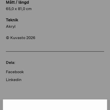
Mått / längd
65,0 x 81,0 cm
Teknik
Akryl
© Kuvasto 2026
Dela:
Facebook
Linkedin