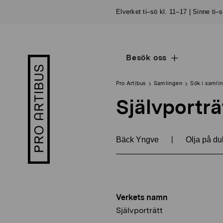
Skip
Elverket ti–sö kl. 11–17 | Sinne ti–
to
content
Besök oss
Open
Pro
sub
Artibus
navigation
logo
Pro Artibus
Samlingen
Sök i samli
Självporträ
|
Bäck Yngve
Olja på du
Verkets namn
Självporträtt