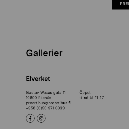
PRE
Gallerier
Elverket
Gustav Wasas gata 11
Öppet
10600 Ekenäs
ti–sö kl. 11–17
proartibus@proartibus.fi
+358 (0)50 371 6339