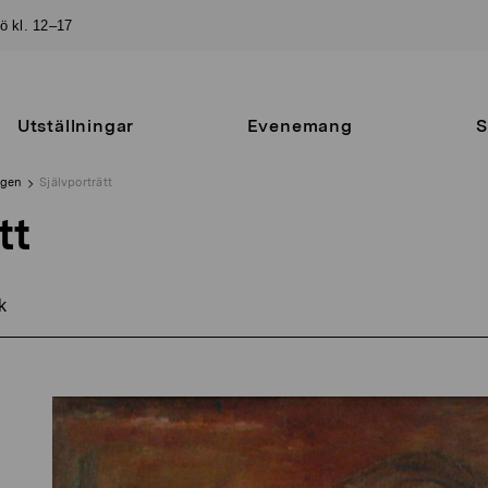
sö kl. 12–17
Utställningar
Evenemang
S
ngen
Självporträtt
tt
k