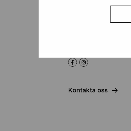
Artibus
Gustav Wasas gata 11
10600 Ekenäs
proartibus@proartibus.fi
+358 (0)50 371 6339
Kontakta oss