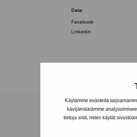
Dela:
Facebook
Linkedin
Käytämme evästeitä tarjoamamme 
kävijämäärämme analysoimiseen
tietoja siitä, miten käytät sivusto
Stiftelsen Pro