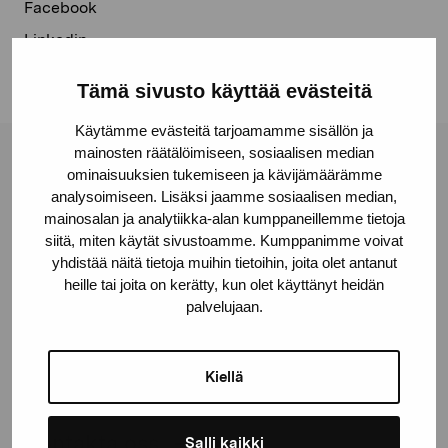
Facebook
Linkedin
Tämä sivusto käyttää evästeitä
Käytämme evästeitä tarjoamamme sisällön ja
mainosten räätälöimiseen, sosiaalisen median
Stiftelsen Pro Artibus
ominaisuuksien tukemiseen ja kävijämäärämme
analysoimiseen. Lisäksi jaamme sosiaalisen median,
mainosalan ja analytiikka-alan kumppaneillemme tietoja
Gustav Wasas gata 11
siitä, miten käytät sivustoamme. Kumppanimme voivat
yhdistää näitä tietoja muihin tietoihin, joita olet antanut
10600 Ekenäs
heille tai joita on kerätty, kun olet käyttänyt heidän
proartibus@proartibus.fi
palvelujaan.
+358 (0)50 371 6339
Kiellä
Kontakta oss
Salli kaikki