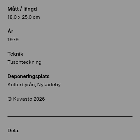
Mått / längd
18,0 x 25,0 cm
År
1979
Teknik
Tuschteckning
Deponeringsplats
Kulturbyrån, Nykarleby
© Kuvasto 2026
Dela: