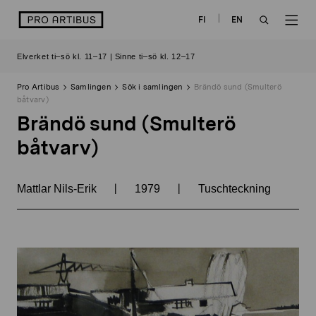
Skip
logo
FI
EN
to
OPEN
OP
content
Elverket ti–sö kl. 11–17 | Sinne ti–sö kl. 12–17
SEARCH
NAV
Pro Artibus
Samlingen
Sök i samlingen
Brändö sund (Smulterö
båtvarv)
Brändö sund (Smulterö
båtvarv)
|
|
Mattlar Nils-Erik
1979
Tuschteckning