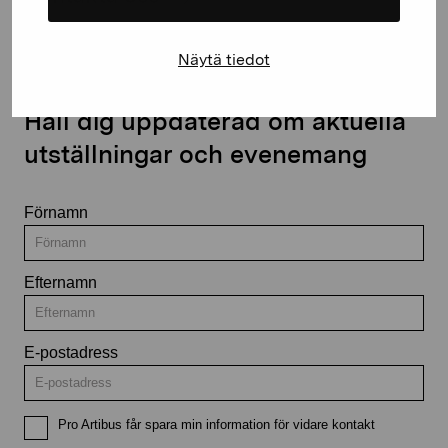
Näytä tiedot
Håll dig uppdaterad om aktuella
utställningar och evenemang
Förnamn
Efternamn
E-postadress
Pro Artibus får spara min information för vidare kontakt