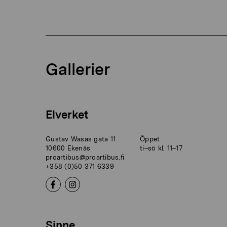
Gallerier
Elverket
Gustav Wasas gata 11
Öppet
10600 Ekenäs
ti–sö kl. 11–17
proartibus@proartibus.fi
+358 (0)50 371 6339
Sinne