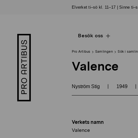
Skip
Elverket ti–sö kl. 11–17 | Sinne ti–
to
content
Besök oss
Open
Pro
sub
Artibus
navigation
logo
Pro Artibus
Samlingen
Sök i samli
Valence
|
|
Nyström Stig
1949
Verkets namn
Valence