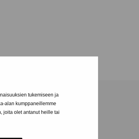
inaisuuksien tukemiseen ja
kka-alan kumppaneillemme
joita olet antanut heille tai
a utställningar