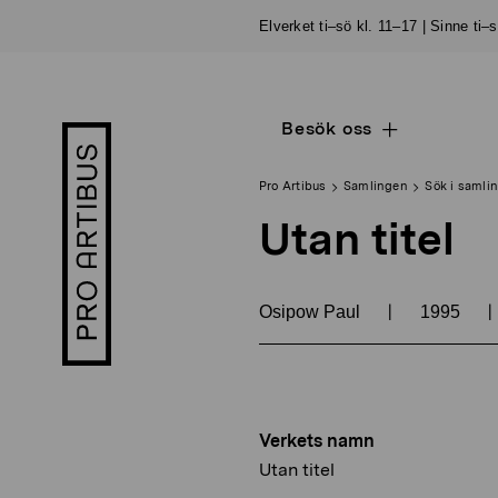
Skip
Elverket ti–sö kl. 11–17 | Sinne ti–
to
content
Besök oss
Open
Pro
sub
Artibus
navigation
logo
Pro Artibus
Samlingen
Sök i samli
Utan titel
|
|
Osipow Paul
1995
Verkets namn
Utan titel