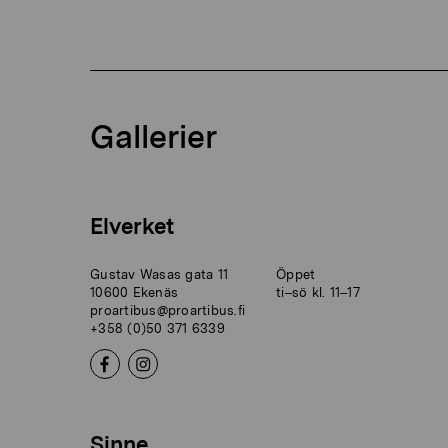
Gallerier
Elverket
Gustav Wasas gata 11
Öppet
10600 Ekenäs
ti–sö kl. 11–17
proartibus@proartibus.fi
+358 (0)50 371 6339
Sinne