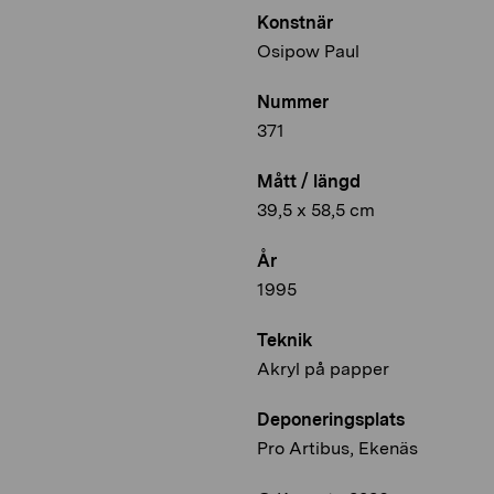
Konstnär
Osipow Paul
Nummer
371
Mått / längd
39,5 x 58,5 cm
År
1995
Teknik
Akryl på papper
Deponeringsplats
Pro Artibus, Ekenäs