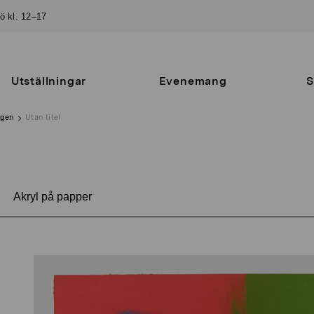
sö kl. 12–17
Utställningar
Evenemang
S
ngen
Utan titel
Akryl på papper