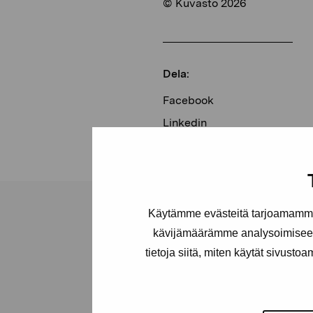
© Kuvasto 2026
Dela:
Facebook
Linkedin
Käytämme evästeitä tarjoamamme 
kävijämäärämme analysoimiseen
tietoja siitä, miten käytät sivusto
Stiftelsen Pro
Artibus