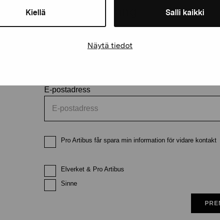
och evenemang
Kiellä
Salli kaikki
Förnamn
Efternam
Näytä tiedot
E-postadress
Pro Artibus får spara min information för vidare kontakt
Elverket & Pro Artibus
Sinne
PRE