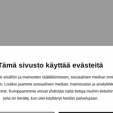
Tämä sivusto käyttää evästeitä
sisällön ja mainosten räätälöimiseen, sosiaalisen median om
. Lisäksi jaamme sosiaalisen median, mainosalan ja analytii
amme. Kumppanimme voivat yhdistää näitä tietoja muihin tietoihin, 
joita on kerätty, kun olet käyttänyt heidän palvelujaan.
Håll dig uppdaterad om aktuell