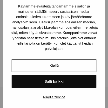
Käytämme evästeitä tarjoamamme sisällön ja
Deponeringsplats
mainosten räätälöimiseen, sosiaalisen median
Borgaregatans skola, Vasa
ominaisuuksien tukemiseen ja kävijämäärämme
analysoimiseen. Lisäksi jaamme sosiaalisen median,
© Kuvasto 2026
mainosalan ja analytiikka-alan kumppaneillemme tietoja
siitä, miten käytät sivustoamme. Kumppanimme voivat
yhdistää näitä tietoja muihin tietoihin, joita olet antanut
heille tai joita on kerätty, kun olet käyttänyt heidän
palvelujaan.
Dela:
Facebook
Kiellä
Linkedin
Salli kaikki
Näytä tiedot
Stiftelsen Pro Artibus