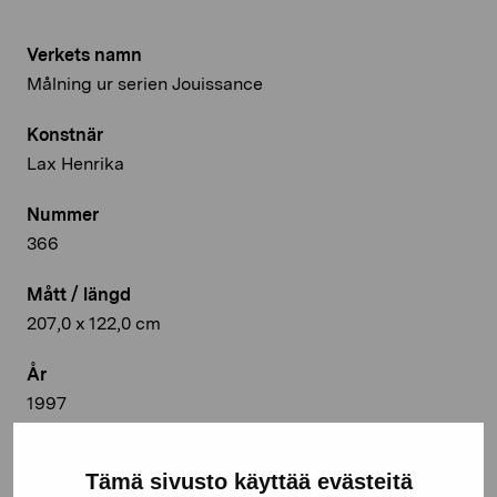
Verkets namn
Målning ur serien Jouissance
Konstnär
Lax Henrika
Nummer
366
Mått / längd
207,0 x 122,0 cm
År
1997
Teknik
Tämä sivusto käyttää evästeitä
Olja på pannå