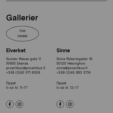
Gallerier
Fritt
inträde
Elverket
Sinne
Gustav Wasas gata 11
Stora Robertsgatan 16
10600 Ekenäs
00120 Helsingfors
proartibus@proartibus.fi
sinne@proartibus.fi
+358 (0)50 371 6339
+358 (0)45 883 3716
Öppet
Öppet
ti–sö kl. 11–17
ti–sö kl. 12–17