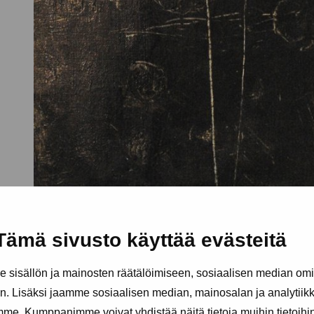
Tämä sivusto käyttää evästeitä
sisällön ja mainosten räätälöimiseen, sosiaalisen median om
. Lisäksi jaamme sosiaalisen median, mainosalan ja analytii
amme. Kumppanimme voivat yhdistää näitä tietoja muihin tietoihin, 