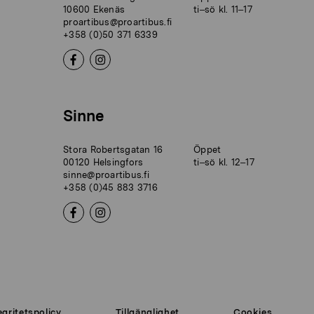
10600 Ekenäs
ti–sö kl. 11–17
proartibus@proartibus.fi
+358 (0)50 371 6339
Sinne
Stora Robertsgatan 16
Öppet
00120 Helsingfors
ti–sö kl. 12–17
sinne@proartibus.fi
+358 (0)45 883 3716
egritetspolicy
Tillgänglighet
Cookies