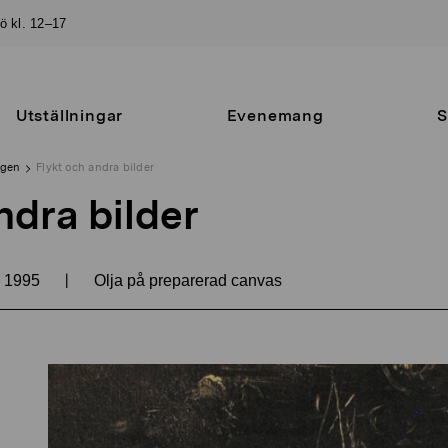
sö kl. 12–17
Utställningar
Evenemang
S
ngen
Flykt och andra bilder
ndra bilder
|
1995
Olja på preparerad canvas