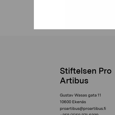
Stiftelsen Pro
Artibus
Gustav Wasas gata 11
10600 Ekenäs
proartibus@proartibus.fi