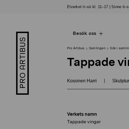
Skip
Elverket ti–sö kl. 11–17 | Sinne ti–
to
content
Besök oss
Open
Pro
sub
Artibus
navigation
logo
Pro Artibus
Samlingen
Sök i samli
Tappade vi
|
Kosonen Harri
Skulptu
Verkets namn
Tappade vingar