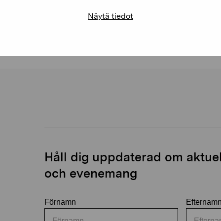
Näytä tiedot
Håll dig uppdaterad om aktuell
och evenemang
Förnamn
Efternam