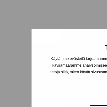
Käytämme evästeitä tarjoamamme 
kävijämäärämme analysoimiseen
tietoja siitä, miten käytät sivusto