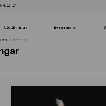
sö kl. 12–17
Utställningar
Evenemang
S
ngen
Tappade vingar
ngar
r