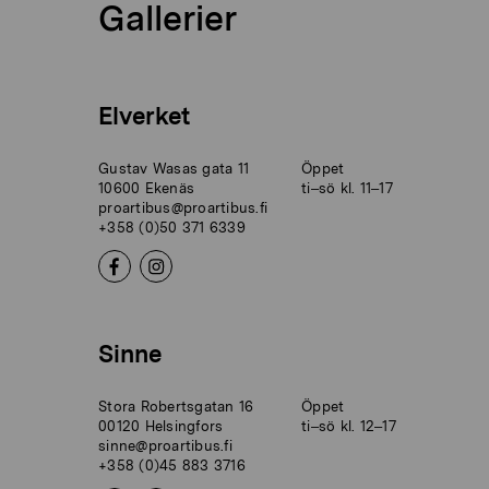
Gallerier
Elverket
Gustav Wasas gata 11
Öppet
10600 Ekenäs
ti–sö kl. 11–17
proartibus@proartibus.fi
+358 (0)50 371 6339
Sinne
Stora Robertsgatan 16
Öppet
00120 Helsingfors
ti–sö kl. 12–17
sinne@proartibus.fi
+358 (0)45 883 3716