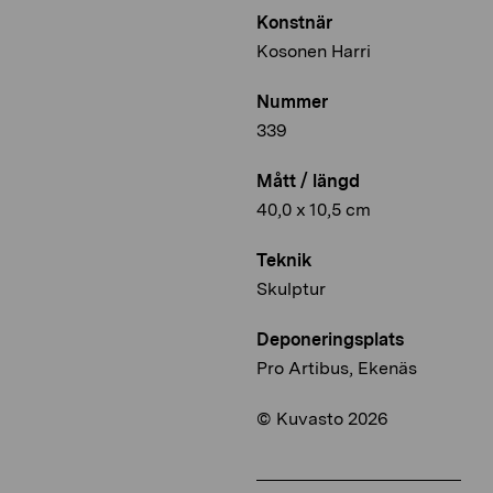
Konstnär
Kosonen Harri
Nummer
339
Mått / längd
40,0 x 10,5 cm
Teknik
Skulptur
Deponeringsplats
Pro Artibus, Ekenäs
© Kuvasto 2026