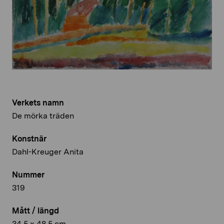
Verkets namn
De mörka träden
Konstnär
Dahl-Kreuger Anita
Nummer
319
Mått / längd
34,5 x 48,5 cm