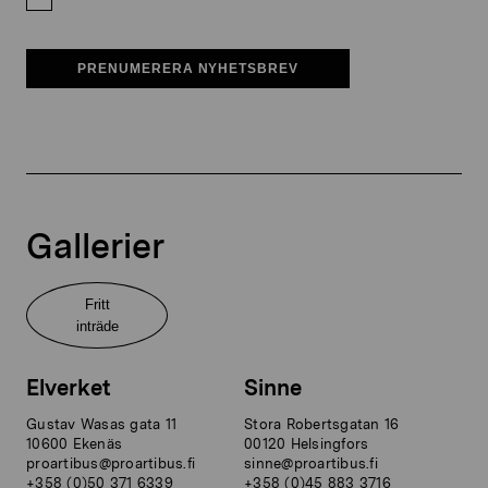
PRENUMERERA NYHETSBREV
Gallerier
Fritt
inträde
Elverket
Sinne
Gustav Wasas gata 11
Stora Robertsgatan 16
10600 Ekenäs
00120 Helsingfors
proartibus@proartibus.fi
sinne@proartibus.fi
+358 (0)50 371 6339
+358 (0)45 883 3716