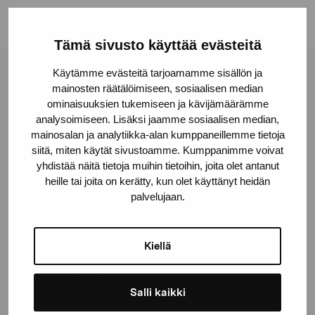
Tämä sivusto käyttää evästeitä
Käytämme evästeitä tarjoamamme sisällön ja
Stiftelsen Pro Artibus
mainosten räätälöimiseen, sosiaalisen median
ominaisuuksien tukemiseen ja kävijämäärämme
analysoimiseen. Lisäksi jaamme sosiaalisen median,
Gustav Wasas gata 11
mainosalan ja analytiikka-alan kumppaneillemme tietoja
10600 Ekenäs
siitä, miten käytät sivustoamme. Kumppanimme voivat
yhdistää näitä tietoja muihin tietoihin, joita olet antanut
proartibus@proartibus.fi
heille tai joita on kerätty, kun olet käyttänyt heidän
+358 (0)50 371 6339
palvelujaan.
Kiellä
Kontakta oss
Salli kaikki