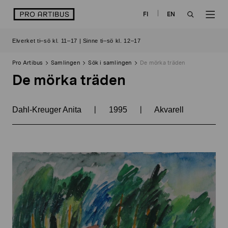
Skip
logo
FI
EN
to
OPEN
OP
content
Elverket ti–sö kl. 11–17 | Sinne ti–sö kl. 12–17
SEARCH
NAV
Pro Artibus
Samlingen
Sök i samlingen
De mörka träden
De mörka träden
|
|
Dahl-Kreuger Anita
1995
Akvarell