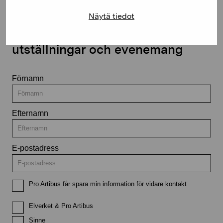
Näytä tiedot
Håll dig uppdaterad om aktuella
utställningar och evenemang
Förnamn
Efternamn
E-postadress
Pro Artibus får spara min information för vidare kontakt
Elverket & Pro Artibus
Sinne