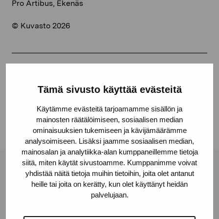
Pro Artibus, Ekenäs
© Kuvasto 2026
Dela:
Tämä sivusto käyttää evästeitä
Facebook
Linkedin
Käytämme evästeitä tarjoamamme sisällön ja
mainosten räätälöimiseen, sosiaalisen median
ominaisuuksien tukemiseen ja kävijämäärämme
analysoimiseen. Lisäksi jaamme sosiaalisen median,
mainosalan ja analytiikka-alan kumppaneillemme tietoja
siitä, miten käytät sivustoamme. Kumppanimme voivat
Stiftelsen Pro Artibus
yhdistää näitä tietoja muihin tietoihin, joita olet antanut
heille tai joita on kerätty, kun olet käyttänyt heidän
palvelujaan.
Gustav Wasas gata 11