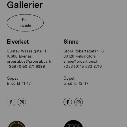
Gallerier
Fritt
inträde
Elverket
Sinne
Gustav Wasas gata 11
Stora Robertsgatan 16
10600 Ekenäs
00120 Helsingfors
proartibus@proartibus.fi
sinne@proartibus.fi
+358 (0)50 371 6339
+358 (0)45 883 3716
Öppet
Öppet
ti–sö kl. 11–17
ti–sö kl. 12–17