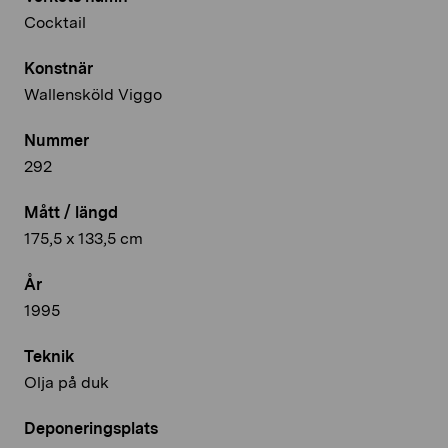
Cocktail
Konstnär
Wallensköld Viggo
Nummer
292
Mått / längd
175,5 x 133,5 cm
År
1995
Teknik
Olja på duk
Deponeringsplats