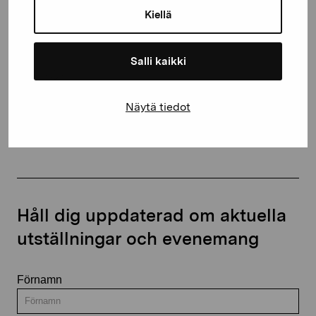
10600 Ekenäs
Kiellä
proartibus@proartibus.fi
+358 (0)50 371 6339
Salli kaikki
Näytä tiedot
Kontakta oss
Håll dig uppdaterad om aktuella
utställningar och evenemang
Förnamn