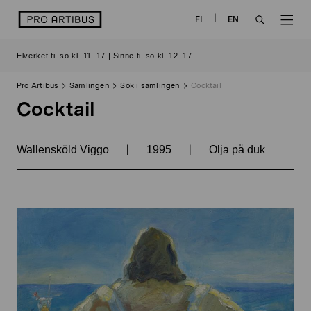
Skip
logo
FI
EN
to
OPEN
OP
content
Elverket ti–sö kl. 11–17 | Sinne ti–sö kl. 12–17
SEARCH
NAV
Pro Artibus
Samlingen
Sök i samlingen
Cocktail
Cocktail
|
|
Wallensköld Viggo
1995
Olja på duk