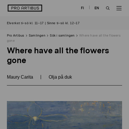
Skip
logo
FI
EN
to
OPEN
OP
content
Elverket ti–sö kl. 11–17 | Sinne ti–sö kl. 12–17
SEARCH
NAV
Pro Artibus
Samlingen
Sök i samlingen
Where have all the flowers
gone
Where have all the flowers
gone
|
Maury Carita
Olja på duk