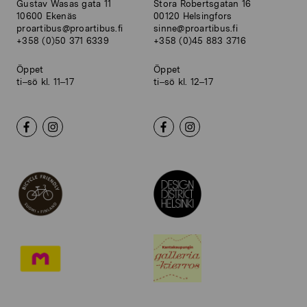
Gustav Wasas gata 11
Stora Robertsgatan 16
10600 Ekenäs
00120 Helsingfors
proartibus@proartibus.fi
sinne@proartibus.fi
+358 (0)50 371 6339
+358 (0)45 883 3716
Öppet
Öppet
ti–sö kl. 11–17
ti–sö kl. 12–17