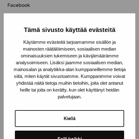
Facebook
Linkedin
Tämä sivusto käyttää evästeitä
Käytämme evästeitä tarjoamamme sisällön ja
mainosten räätälöimiseen, sosiaalisen median
Stiftelsen Pro Artibus
ominaisuuksien tukemiseen ja kävijämäärämme
analysoimiseen. Lisäksi jaamme sosiaalisen median,
mainosalan ja analytiikka-alan kumppaneillemme tietoja
siitä, miten käytät sivustoamme. Kumppanimme voivat
Gustav Wasas gata 11
yhdistää näitä tietoja muihin tietoihin, joita olet antanut
10600 Ekenäs
heille tai joita on kerätty, kun olet käyttänyt heidän
proartibus@proartibus.fi
palvelujaan.
+358 (0)50 371 6339
Kiellä
Salli kaikki