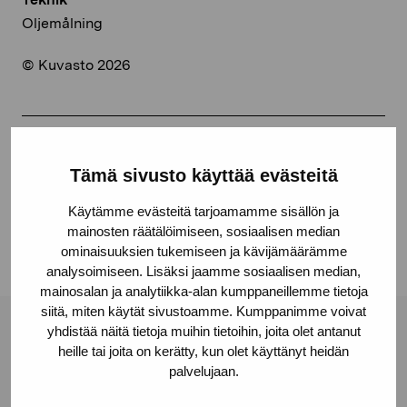
Oljemålning
© Kuvasto 2026
Dela:
Tämä sivusto käyttää evästeitä
Facebook
Käytämme evästeitä tarjoamamme sisällön ja
Linkedin
mainosten räätälöimiseen, sosiaalisen median
ominaisuuksien tukemiseen ja kävijämäärämme
analysoimiseen. Lisäksi jaamme sosiaalisen median,
mainosalan ja analytiikka-alan kumppaneillemme tietoja
siitä, miten käytät sivustoamme. Kumppanimme voivat
yhdistää näitä tietoja muihin tietoihin, joita olet antanut
Stiftelsen Pro Artibus
heille tai joita on kerätty, kun olet käyttänyt heidän
palvelujaan.
Gustav Wasas gata 11