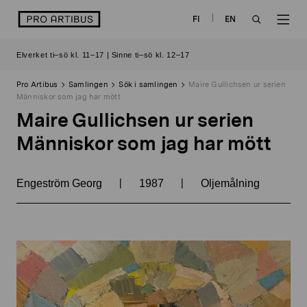
Skip
logo
FI
EN
to
OPEN
OP
content
Elverket ti–sö kl. 11–17 | Sinne ti–sö kl. 12–17
SEARCH
NAV
Pro Artibus
Samlingen
Sök i samlingen
Maire Gullichsen ur serien
Människor som jag har mött
Maire Gullichsen ur serien
Människor som jag har mött
|
|
Engeström Georg
1987
Oljemålning