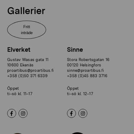
Gallerier
Fritt
inträde
Elverket
Sinne
Gustav Wasas gata 11
Stora Robertsgatan 16
10600 Ekenäs
00120 Helsingfors
proartibus@proartibus.fi
sinne@proartibus.fi
+358 (0)50 371 6339
+358 (0)45 883 3716
Öppet
Öppet
ti–sö kl. 11–17
ti–sö kl. 12–17