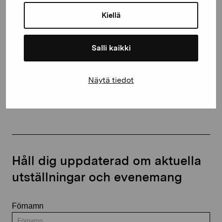
10600 Ekenäs
Kiellä
proartibus@proartibus.fi
+358 (0)50 371 6339
Salli kaikki
Näytä tiedot
Kontakta oss
Håll dig uppdaterad om aktuella
utställningar och evenemang
Förnamn