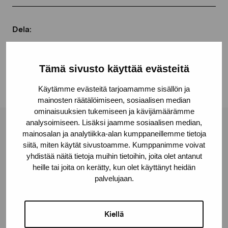
Dela:
Facebook
Linkedin
Tämä sivusto käyttää evästeitä
Käytämme evästeitä tarjoamamme sisällön ja
mainosten räätälöimiseen, sosiaalisen median
ominaisuuksien tukemiseen ja kävijämäärämme
analysoimiseen. Lisäksi jaamme sosiaalisen median,
Stiftelsen Pro Artibus
mainosalan ja analytiikka-alan kumppaneillemme tietoja
siitä, miten käytät sivustoamme. Kumppanimme voivat
yhdistää näitä tietoja muihin tietoihin, joita olet antanut
Gustav Wasas gata 11
heille tai joita on kerätty, kun olet käyttänyt heidän
palvelujaan.
10600 Ekenäs
proartibus@proartibus.fi
+358 (0)50 371 6339
Kiellä