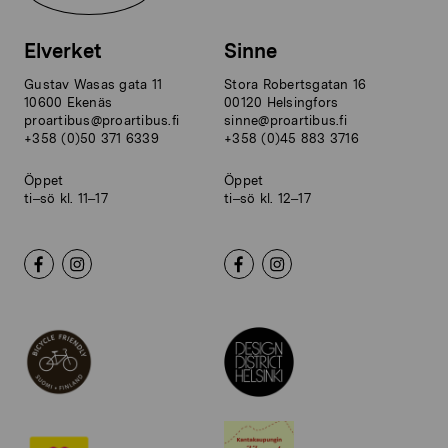
Elverket
Sinne
Gustav Wasas gata 11
Stora Robertsgatan 16
10600 Ekenäs
00120 Helsingfors
proartibus@proartibus.fi
sinne@proartibus.fi
+358 (0)50 371 6339
+358 (0)45 883 3716
Öppet
Öppet
ti–sö kl. 11–17
ti–sö kl. 12–17