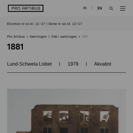
Skip
logo
FI
EN
to
OPEN
OP
content
Elverket ti–sö kl. 11–17 | Sinne ti–sö kl. 12–17
SEARCH
NAV
Pro Artibus
Samlingen
Sök i samlingen
1881
1881
|
|
Lund-Schwela Lisbet
1979
Akvatint