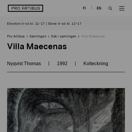
Skip
logo
FI
EN
to
OPEN
OP
content
Elverket ti–sö kl. 11–17 | Sinne ti–sö kl. 12–17
SEARCH
NAV
Pro Artibus
Samlingen
Sök i samlingen
Villa Maecenas
Villa Maecenas
|
|
Nyqvist Thomas
1992
Kolteckning