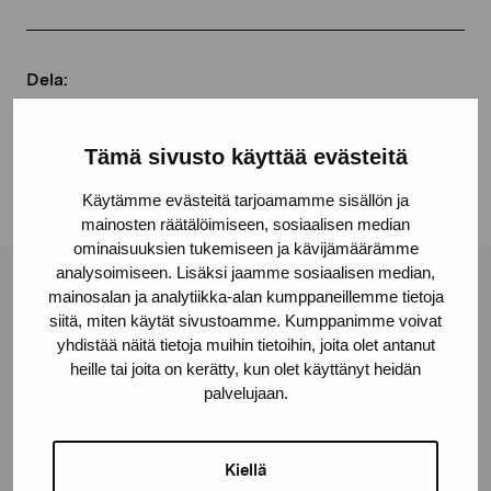
Dela:
Facebook
Tämä sivusto käyttää evästeitä
Linkedin
Käytämme evästeitä tarjoamamme sisällön ja
mainosten räätälöimiseen, sosiaalisen median
ominaisuuksien tukemiseen ja kävijämäärämme
analysoimiseen. Lisäksi jaamme sosiaalisen median,
mainosalan ja analytiikka-alan kumppaneillemme tietoja
Stiftelsen Pro Artibus
siitä, miten käytät sivustoamme. Kumppanimme voivat
yhdistää näitä tietoja muihin tietoihin, joita olet antanut
heille tai joita on kerätty, kun olet käyttänyt heidän
Gustav Wasas gata 11
palvelujaan.
10600 Ekenäs
proartibus@proartibus.fi
+358 (0)50 371 6339
Kiellä