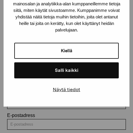
mainosalan ja analytiikka-alan kumppaneillemme tietoja
Kontakta oss
siitä, miten käytät sivustoamme. Kumppanimme voivat
yhdistää näitä tietoja muihin tietoihin, joita olet antanut
heille tai joita on kerätty, kun olet käyttänyt heidän
palvelujaan.
Håll dig uppdaterad om aktuella
Kiellä
utställningar och evenemang
Salli kaikki
Förnamn
Näytä tiedot
Efternamn
E-postadress