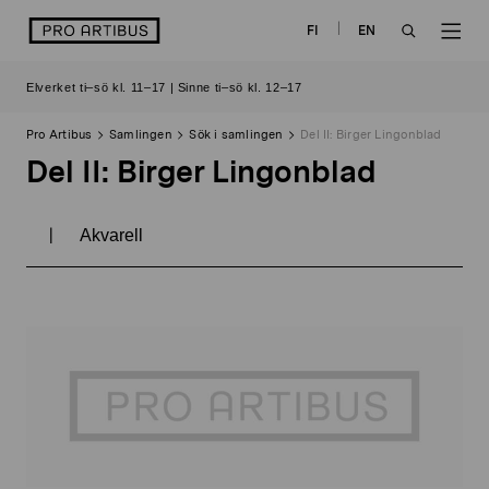
Skip
logo
FI
EN
to
OPEN
OP
content
Elverket ti–sö kl. 11–17 | Sinne ti–sö kl. 12–17
SEARCH
NAV
Pro Artibus
Samlingen
Sök i samlingen
Del II: Birger Lingonblad
Del II: Birger Lingonblad
|
Akvarell