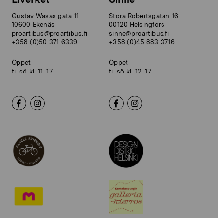
Gustav Wasas gata 11
Stora Robertsgatan 16
10600 Ekenäs
00120 Helsingfors
proartibus@proartibus.fi
sinne@proartibus.fi
+358 (0)50 371 6339
+358 (0)45 883 3716
Öppet
Öppet
ti–sö kl. 11–17
ti–sö kl. 12–17