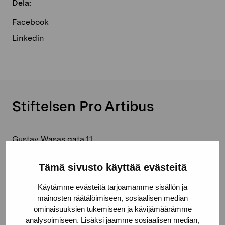
Dela:
Facebook
Linkedin
Stiftelsen Pro Artibus
Gustav Wasas gata 11
10600 Ekenäs
proartibus@proartibus.fi
Tämä sivusto käyttää evästeitä
+358 (0)50 371 6339
Käytämme evästeitä tarjoamamme sisällön ja
mainosten räätälöimiseen, sosiaalisen median
ominaisuuksien tukemiseen ja kävijämäärämme
analysoimiseen. Lisäksi jaamme sosiaalisen median,