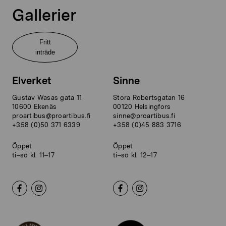
Gallerier
Fritt
inträde
Elverket
Sinne
Gustav Wasas gata 11
Stora Robertsgatan 16
10600 Ekenäs
00120 Helsingfors
proartibus@proartibus.fi
sinne@proartibus.fi
+358 (0)50 371 6339
+358 (0)45 883 3716
Öppet
Öppet
ti–sö kl. 11–17
ti–sö kl. 12–17