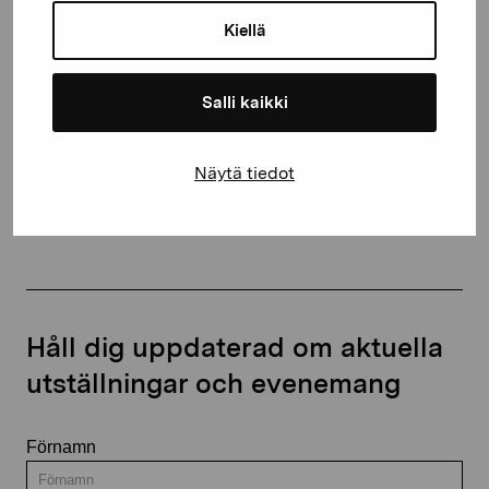
10600 Ekenäs
Kiellä
proartibus@proartibus.fi
+358 (0)50 371 6339
Salli kaikki
Näytä tiedot
Kontakta oss
Håll dig uppdaterad om aktuella
utställningar och evenemang
Förnamn