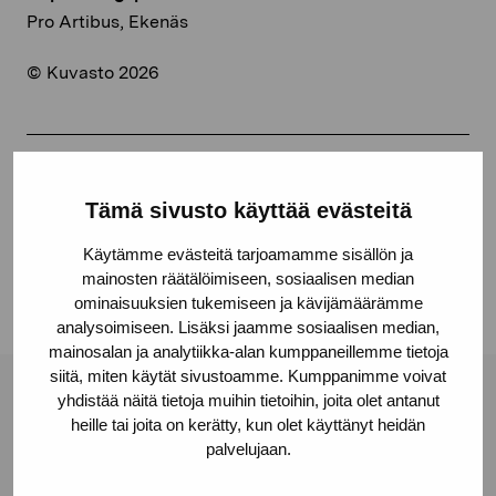
Pro Artibus, Ekenäs
© Kuvasto 2026
Dela:
Tämä sivusto käyttää evästeitä
Facebook
Käytämme evästeitä tarjoamamme sisällön ja
Linkedin
mainosten räätälöimiseen, sosiaalisen median
ominaisuuksien tukemiseen ja kävijämäärämme
analysoimiseen. Lisäksi jaamme sosiaalisen median,
mainosalan ja analytiikka-alan kumppaneillemme tietoja
siitä, miten käytät sivustoamme. Kumppanimme voivat
yhdistää näitä tietoja muihin tietoihin, joita olet antanut
Stiftelsen Pro Artibus
heille tai joita on kerätty, kun olet käyttänyt heidän
palvelujaan.
Gustav Wasas gata 11