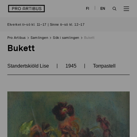
Skip
logo
FI
EN
to
OPEN
OP
content
Elverket ti–sö kl. 11–17 | Sinne ti–sö kl. 12–17
SEARCH
NAV
Pro Artibus
Samlingen
Sök i samlingen
Bukett
Bukett
|
|
Standertskiöld Lise
1945
Torrpastell