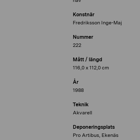
hav
Konstnär
Fredriksson Inge-Maj
Nummer
222
Mått / längd
116,0 x 112,0 cm
År
1988
Teknik
Akvarell
Deponeringsplats
Pro Artibus, Ekenäs