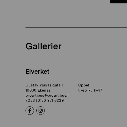
Gallerier
Elverket
Gustav Wasas gata 11
Öppet
10600 Ekenäs
ti–sö kl. 11–17
proartibus@proartibus.fi
+358 (0)50 371 6339