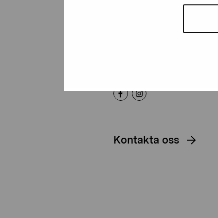
Artibus
Gustav Wasas gata 11
10600 Ekenäs
proartibus@proartibus.fi
+358 (0)50 371 6339
Kontakta oss