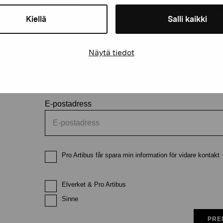
Håll dig uppdaterad om aktuell
Kiellä
Salli kaikki
och evenemang
Näytä tiedot
Förnamn
Efternam
E-postadress
Pro Artibus får spara min information för vidare kontakt
Elverket & Pro Artibus
Sinne
PRE