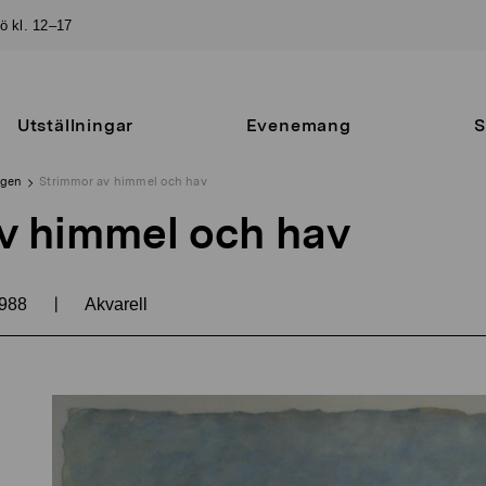
sö kl. 12–17
Utställningar
Evenemang
S
ngen
Strimmor av himmel och hav
v himmel och hav
|
988
Akvarell