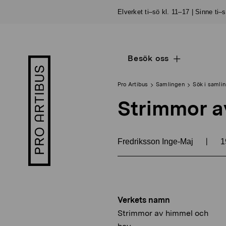
Skip
Elverket ti–sö kl. 11–17 | Sinne ti–
to
content
Besök oss
Open
Pro
sub
Artibus
navigation
logo
Pro Artibus
Samlingen
Sök i samli
Strimmor a
|
Fredriksson Inge-Maj
1
Verkets namn
Strimmor av himmel och