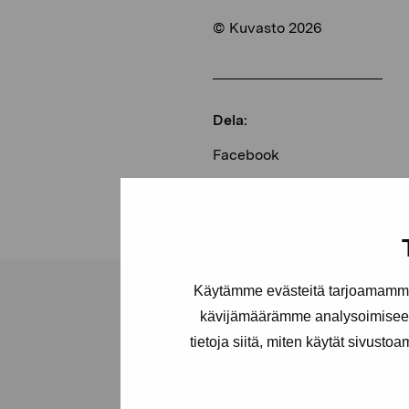
© Kuvasto 2026
Dela:
Facebook
Linkedin
Käytämme evästeitä tarjoamamme 
kävijämäärämme analysoimiseen
tietoja siitä, miten käytät sivusto
Stiftelsen Pro