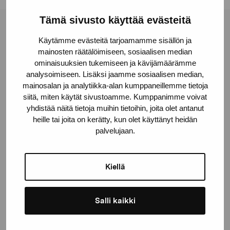
Tämä sivusto käyttää evästeitä
Stiftelsen Pro Artibus
Käytämme evästeitä tarjoamamme sisällön ja
mainosten räätälöimiseen, sosiaalisen median
ominaisuuksien tukemiseen ja kävijämäärämme
Gustav Wasas gata 11
analysoimiseen. Lisäksi jaamme sosiaalisen median,
10600 Ekenäs
mainosalan ja analytiikka-alan kumppaneillemme tietoja
proartibus@proartibus.fi
siitä, miten käytät sivustoamme. Kumppanimme voivat
yhdistää näitä tietoja muihin tietoihin, joita olet antanut
+358 (0)50 371 6339
heille tai joita on kerätty, kun olet käyttänyt heidän
palvelujaan.
Kiellä
Kontakta oss
Salli kaikki