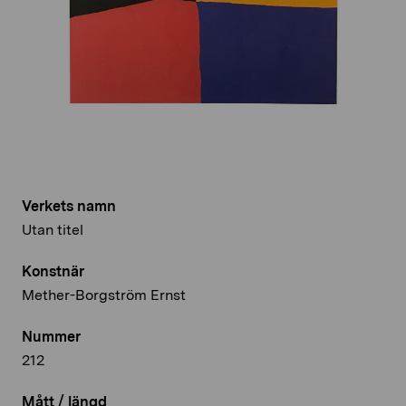
Verkets namn
Utan titel
Konstnär
Mether-Borgström Ernst
Nummer
212
Mått / längd