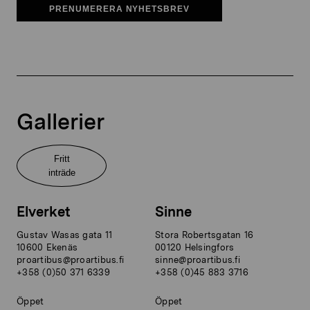
PRENUMERERA NYHETSBREV
Gallerier
Fritt
inträde
Elverket
Sinne
Gustav Wasas gata 11
Stora Robertsgatan 16
10600 Ekenäs
00120 Helsingfors
proartibus@proartibus.fi
sinne@proartibus.fi
+358 (0)50 371 6339
+358 (0)45 883 3716
Öppet
Öppet