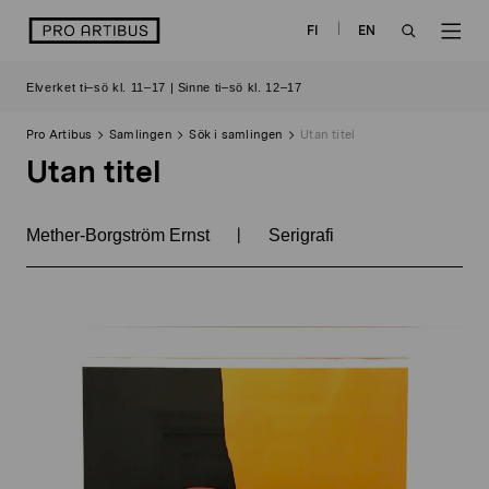
Skip
logo
FI
EN
to
OPEN
OP
content
Elverket ti–sö kl. 11–17 | Sinne ti–sö kl. 12–17
SEARCH
NAV
Pro Artibus
Samlingen
Sök i samlingen
Utan titel
Utan titel
|
Mether-Borgström Ernst
Serigrafi