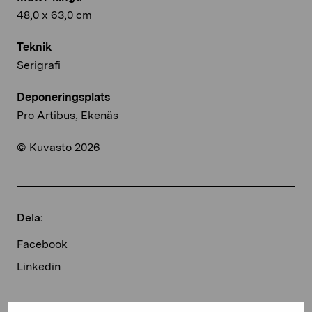
48,0 x 63,0 cm
Teknik
Serigrafi
Deponeringsplats
Pro Artibus, Ekenäs
© Kuvasto 2026
Dela:
Facebook
Linkedin