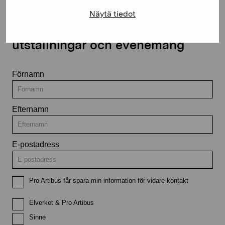
Näytä tiedot
Håll dig uppdaterad om aktuella
utställningar och evenemang
Förnamn
Efternamn
E-postadress
Pro Artibus får spara min information för vidare kontakt
Elverket & Pro Artibus
Sinne