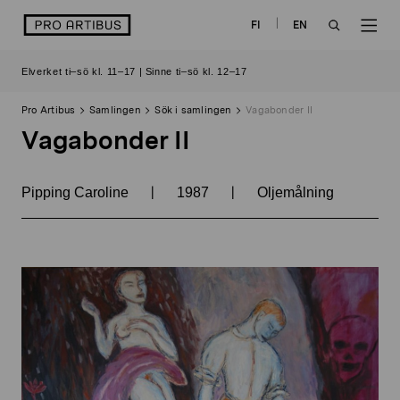
Skip
logo
FI
EN
to
OPEN
OP
content
Elverket ti–sö kl. 11–17 | Sinne ti–sö kl. 12–17
SEARCH
NAV
Pro Artibus
Samlingen
Sök i samlingen
Vagabonder II
Vagabonder II
|
|
Pipping Caroline
1987
Oljemålning