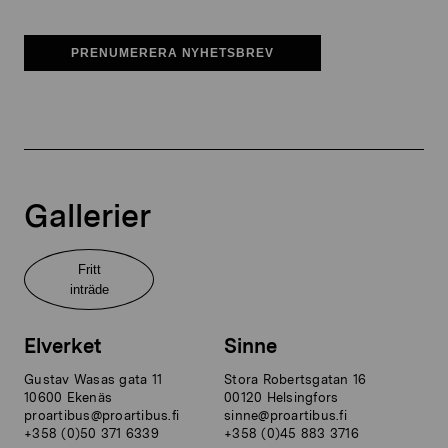
PRENUMERERA NYHETSBREV
Gallerier
Fritt
inträde
Elverket
Sinne
Gustav Wasas gata 11
Stora Robertsgatan 16
10600 Ekenäs
00120 Helsingfors
proartibus@proartibus.fi
sinne@proartibus.fi
+358 (0)50 371 6339
+358 (0)45 883 3716