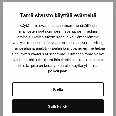
Tämä sivusto käyttää evästeitä
Käytämme evästeitä tarjoamamme sisällön ja
Stiftelsen Pro Artibus
mainosten räätälöimiseen, sosiaalisen median
ominaisuuksien tukemiseen ja kävijämäärämme
analysoimiseen. Lisäksi jaamme sosiaalisen median,
Gustav Wasas gata 11
mainosalan ja analytiikka-alan kumppaneillemme tietoja
10600 Ekenäs
siitä, miten käytät sivustoamme. Kumppanimme voivat
proartibus@proartibus.fi
yhdistää näitä tietoja muihin tietoihin, joita olet antanut
heille tai joita on kerätty, kun olet käyttänyt heidän
+358 (0)50 371 6339
palvelujaan.
Kiellä
Kontakta oss
Salli kaikki