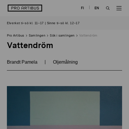
Skip
logo
FI
EN
to
OPEN
OP
content
Elverket ti–sö kl. 11–17 | Sinne ti–sö kl. 12–17
SEARCH
NAV
Pro Artibus
Samlingen
Sök i samlingen
Vattendröm
Vattendröm
|
Brandt Pamela
Oljemålning