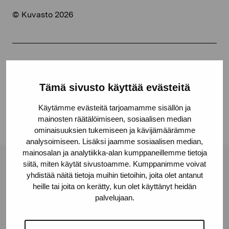
© Kuvasto 2026
Dela:
Facebook
Tämä sivusto käyttää evästeitä
Linkedin
Käytämme evästeitä tarjoamamme sisällön ja
mainosten räätälöimiseen, sosiaalisen median
ominaisuuksien tukemiseen ja kävijämäärämme
analysoimiseen. Lisäksi jaamme sosiaalisen median,
mainosalan ja analytiikka-alan kumppaneillemme tietoja
siitä, miten käytät sivustoamme. Kumppanimme voivat
Stiftelsen Pro Artibus
yhdistää näitä tietoja muihin tietoihin, joita olet antanut
heille tai joita on kerätty, kun olet käyttänyt heidän
palvelujaan.
Gustav Wasas gata 11
10600 Ekenäs