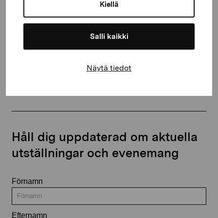
proartibus@proartibus.fi
Kiellä
+358 (0)50 371 6339
Salli kaikki
Näytä tiedot
Kontakta oss
Håll dig uppdaterad om aktuella
utställningar och evenemang
Förnamn
Efternamn