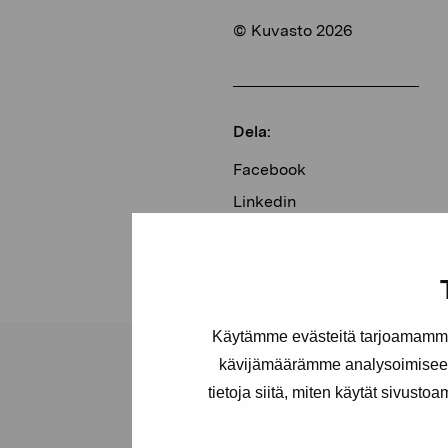
© Kuvasto 2026
Dela:
Facebook
Linkedin
Käytämme evästeitä tarjoamamme 
kävijämäärämme analysoimiseen
tietoja siitä, miten käytät sivusto