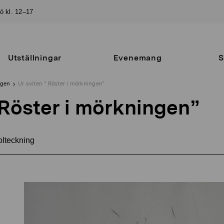
sö kl. 12–17
Utställningar
Evenemang
S
ngen
Ur sviten ” Röster i mörkningen”
 Röster i mörkningen”
lteckning