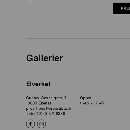
PRE
Gallerier
Elverket
Gustav Wasas gata 11
Öppet
10600 Ekenäs
ti–sö kl. 11–17
proartibus@proartibus.fi
+358 (0)50 371 6339