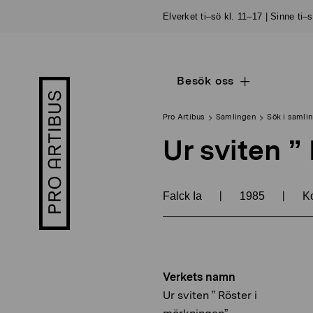
Skip
Elverket ti–sö kl. 11–17 | Sinne ti–
to
content
Besök oss
Open
Pro
sub
Artibus
navigation
logo
Pro Artibus
Samlingen
Sök i samli
Ur sviten ”
|
|
Falck Ia
1985
Ko
Verkets namn
Ur sviten ” Röster i