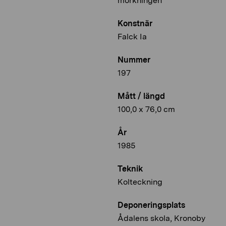
mörkningen”
Konstnär
Falck Ia
Nummer
197
Mått / längd
100,0 x 76,0 cm
År
1985
Teknik
Kolteckning
Deponeringsplats
Ådalens skola, Kronoby