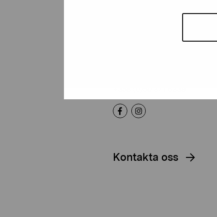
Stiftelsen Pro
Artibus
Gustav Wasas gata 11
10600 Ekenäs
proartibus@proartibus.fi
+358 (0)50 371 6339
Kontakta oss