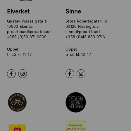
Elverket
Sinne
Gustav Wasas gata 11
Stora Robertsgatan 16
10600 Ekenäs
00120 Helsingfors
proartibus@proartibus.fi
sinne@proartibus.fi
+358 (0)50 371 6339
+358 (0)45 883 3716
Öppet
Öppet
ti–sö kl. 11–17
ti–sö kl. 12–17