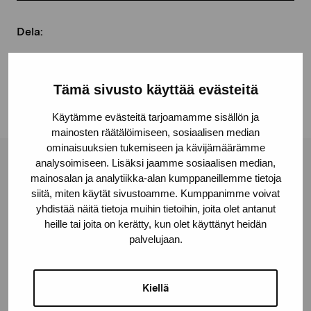
Dela:
Facebook
Linkedin
Tämä sivusto käyttää evästeitä
Käytämme evästeitä tarjoamamme sisällön ja
mainosten räätälöimiseen, sosiaalisen median
ominaisuuksien tukemiseen ja kävijämäärämme
analysoimiseen. Lisäksi jaamme sosiaalisen median,
Stiftelsen Pro Artibus
mainosalan ja analytiikka-alan kumppaneillemme tietoja
siitä, miten käytät sivustoamme. Kumppanimme voivat
yhdistää näitä tietoja muihin tietoihin, joita olet antanut
Gustav Wasas gata 11
heille tai joita on kerätty, kun olet käyttänyt heidän
10600 Ekenäs
palvelujaan.
proartibus@proartibus.fi
+358 (0)50 371 6339
Kiellä