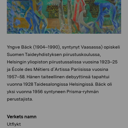
Yngve Bäck (1904–1990), syntynyt Vaasassa) opiskeli
Suomen Taideyhdistyksen piirustuskoulussa,
Helsingin yliopiston piirustussalissa vuosina 1923–25
ja École des Métiers d’Artissa Pariisissa vuosina
1957–58. Hänen taiteellinen debyyttinsä tapahtui
vuonna 1928 Taidesalongissa Helsingissä. Bäck oli
yksi vuonna 1956 syntyneen Prisma-ryhmän
perustajista.
Verkets namn
Utflykt