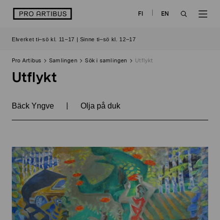
Skip
logo
FI
EN
to
OPEN
OP
content
Elverket ti–sö kl. 11–17 | Sinne ti–sö kl. 12–17
SEARCH
NAV
Pro Artibus
Samlingen
Sök i samlingen
Utflykt
Utflykt
|
Bäck Yngve
Olja på duk