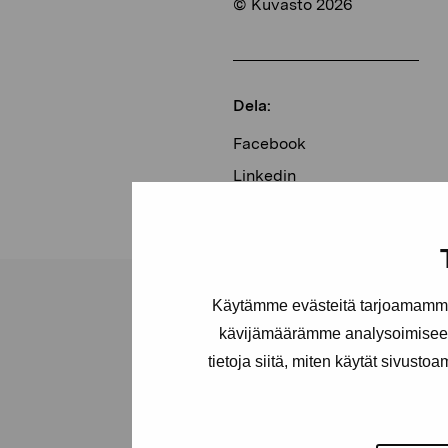
© Kuvasto 2026
Dela:
Facebook
Linkedin
Käytämme evästeitä tarjoamamme 
kävijämäärämme analysoimiseen
tietoja siitä, miten käytät sivusto
Stiftelsen Pro
Artibus