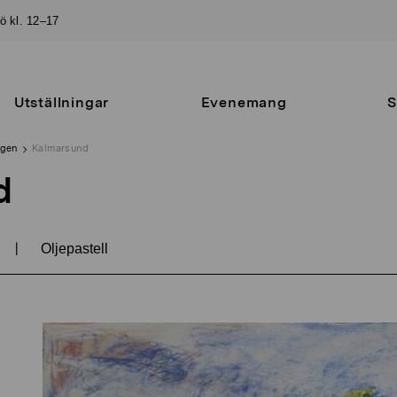
sö kl. 12–17
Utställningar
Evenemang
S
ngen
Kalmarsund
d
|
Oljepastell