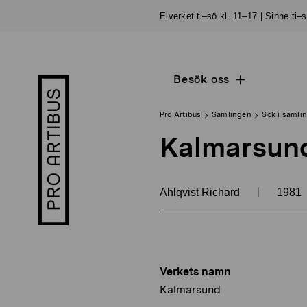
Skip
Elverket ti–sö kl. 11–17 | Sinne ti–
to
content
Besök oss
Open
Pro
sub
Artibus
navigation
logo
Pro Artibus
Samlingen
Sök i samli
Kalmarsun
|
Ahlqvist Richard
1981
Verkets namn
Kalmarsund