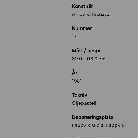
Konstnär
Ahlqvist Richard
Nummer
171
Mått / längd
69,0 x 96,0 cm
År
1981
Teknik
Oljepastell
Deponeringsplats
Lappvik skola, Lappvik