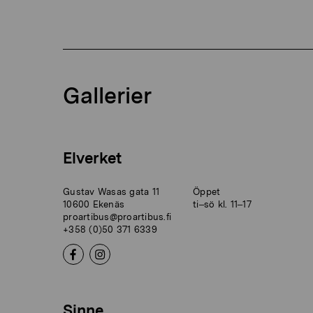
Gallerier
Elverket
Gustav Wasas gata 11
Öppet
10600 Ekenäs
ti–sö kl. 11–17
proartibus@proartibus.fi
+358 (0)50 371 6339
Sinne