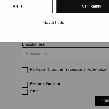
och evenemang
Kiellä
Salli kaikki
Förnamn
Efternam
Näytä tiedot
E-postadress
Pro Artibus får spara min information för vidare kontakt
Elverket & Pro Artibus
Sinne
PRE