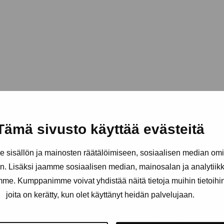
Tämä sivusto käyttää evästeitä
sisällön ja mainosten räätälöimiseen, sosiaalisen median om
. Lisäksi jaamme sosiaalisen median, mainosalan ja analytii
amme. Kumppanimme voivat yhdistää näitä tietoja muihin tietoihin, 
joita on kerätty, kun olet käyttänyt heidän palvelujaan.
Håll dig uppdaterad om aktuell