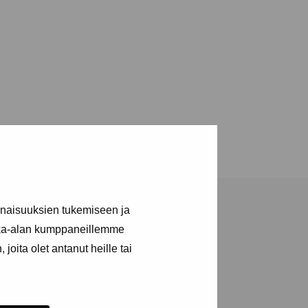
inaisuuksien tukemiseen ja
kka-alan kumppaneillemme
joita olet antanut heille tai
a utställningar