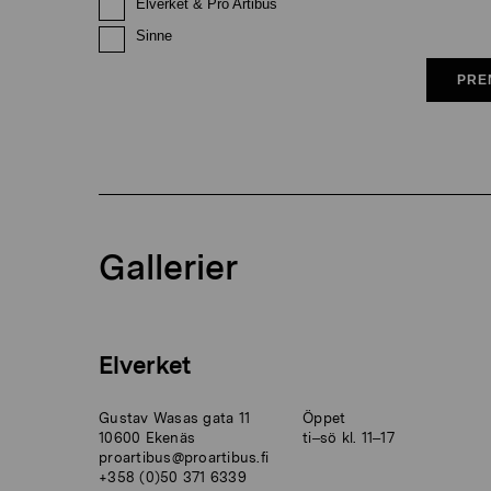
Elverket & Pro Artibus
Sinne
PRE
Gallerier
Elverket
Gustav Wasas gata 11
Öppet
10600 Ekenäs
ti–sö kl. 11–17
proartibus@proartibus.fi
+358 (0)50 371 6339