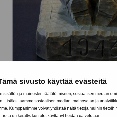
Tämä sivusto käyttää evästeitä
sisällön ja mainosten räätälöimiseen, sosiaalisen median om
. Lisäksi jaamme sosiaalisen median, mainosalan ja analytii
amme. Kumppanimme voivat yhdistää näitä tietoja muihin tietoihin, 
joita on kerätty, kun olet käyttänyt heidän palvelujaan.