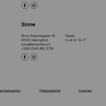
Sinne
Stora Robertsgatan 16
Öppet
00120 Helsingfors
ti–sö kl. 12–17
sinne@proartibus.fi
+358 (0)45 883 3716
egritetspolicy
Tillgänglighet
Cookies