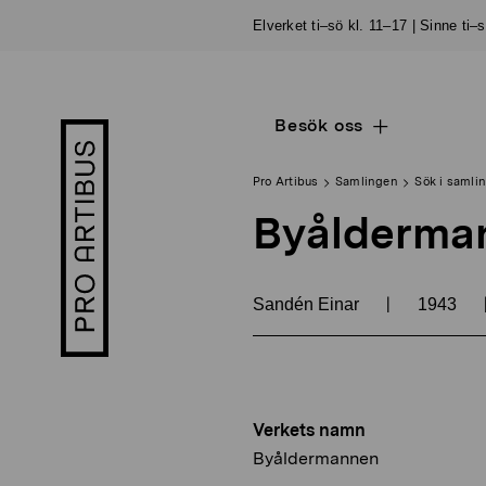
Skip
Elverket ti–sö kl. 11–17 | Sinne ti–
to
content
Besök oss
Open
Pro
sub
Artibus
navigation
logo
Pro Artibus
Samlingen
Sök i samli
Byålderma
|
Sandén Einar
1943
Verkets namn
Byåldermannen