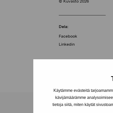
© Kuvasto 2026
Dela:
Facebook
Linkedin
Käytämme evästeitä tarjoamamme 
kävijämäärämme analysoimiseen
tietoja siitä, miten käytät sivusto