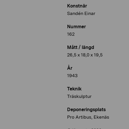
Konstnär
Sandén Einar
Nummer
162
Mått / längd
26,5 x 18,0 x 19,5
År
1943
Teknik
Träskulptur
Deponeringsplats
Pro Artibus, Ekenäs