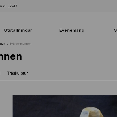
sö kl. 12–17
Utställningar
Evenemang
S
ngen
Byåldermannen
nnen
|
Träskulptur