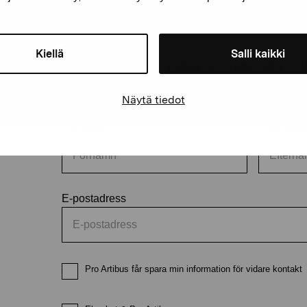
Kiellä
Salli kaikki
Håll dig uppdaterad om aktuell
och evenemang
Näytä tiedot
Förnamn
Efternam
E-postadress
Pro Artibus får spara min information för vidare kontakt