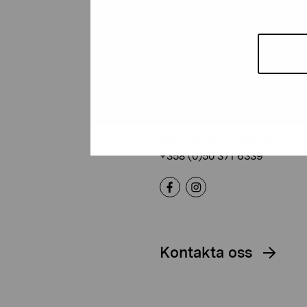
Stiftelsen Pro
Artibus
Gustav Wasas gata 11
10600 Ekenäs
proartibus@proartibus.fi
+358 (0)50 371 6339
Kontakta oss