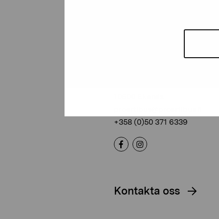
Stiftelsen Pro
Artibus
Gustav Wasas gata 11
10600 Ekenäs
proartibus@proartibus.fi
+358 (0)50 371 6339
Kontakta oss