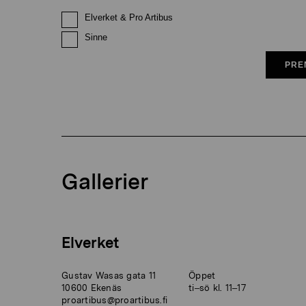
Elverket & Pro Artibus
Sinne
PRE
Gallerier
Elverket
Gustav Wasas gata 11
Öppet
10600 Ekenäs
ti–sö kl. 11–17
proartibus@proartibus.fi