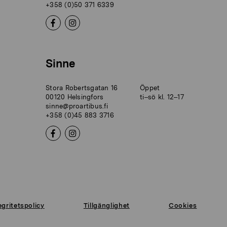
+358 (0)50 371 6339
Sinne
Stora Robertsgatan 16
Öppet
00120 Helsingfors
ti–sö kl. 12–17
sinne@proartibus.fi
+358 (0)45 883 3716
egritetspolicy
Tillgänglighet
Cookies