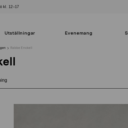
sö kl. 12–17
Utställningar
Evenemang
S
ngen
Rabbe Enckell
ell
ning