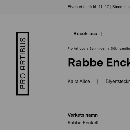
Skip
Elverket ti–sö kl. 11–17 | Sinne ti–
to
content
Besök oss
Open
Pro
sub
Artibus
navigation
logo
Pro Artibus
Samlingen
Sök i samli
Rabbe Enck
|
Kaira Alice
Blyertsteck
Verkets namn
Rabbe Enckell