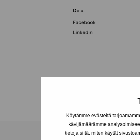
Dela:
Facebook
Linkedin
Käytämme evästeitä tarjoamamme 
kävijämäärämme analysoimiseen
tietoja siitä, miten käytät sivusto