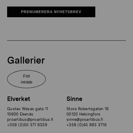
PRENUMERERA NYHETSBREV
Gallerier
Fritt
inträde
Elverket
Sinne
Gustav Wasas gata 11
Stora Robertsgatan 16
10600 Ekenäs
00120 Helsingfors
proartibus@proartibus.fi
sinne@proartibus.fi
+358 (0)50 371 6339
+358 (0)45 883 3716