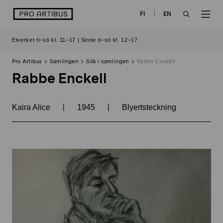
Skip
logo
FI
EN
to
OPEN
OP
content
Elverket ti–sö kl. 11–17 | Sinne ti–sö kl. 12–17
SEARCH
NAV
Pro Artibus
Samlingen
Sök i samlingen
Rabbe Enckell
Rabbe Enckell
|
|
Kaira Alice
1945
Blyertsteckning