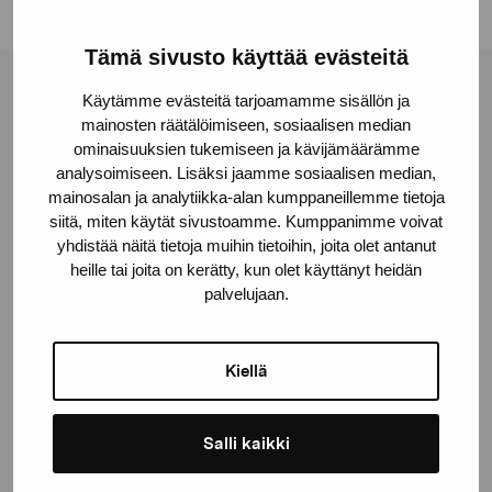
Tämä sivusto käyttää evästeitä
Stiftelsen Pro Artibus
Käytämme evästeitä tarjoamamme sisällön ja
mainosten räätälöimiseen, sosiaalisen median
ominaisuuksien tukemiseen ja kävijämäärämme
analysoimiseen. Lisäksi jaamme sosiaalisen median,
Gustav Wasas gata 11
mainosalan ja analytiikka-alan kumppaneillemme tietoja
10600 Ekenäs
siitä, miten käytät sivustoamme. Kumppanimme voivat
proartibus@proartibus.fi
yhdistää näitä tietoja muihin tietoihin, joita olet antanut
+358 (0)50 371 6339
heille tai joita on kerätty, kun olet käyttänyt heidän
palvelujaan.
Kiellä
Kontakta oss
Salli kaikki