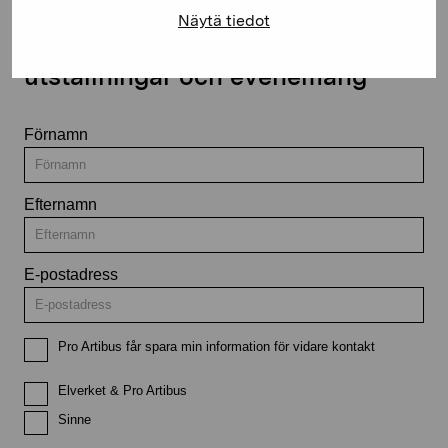
Näytä tiedot
Håll dig uppdaterad om aktuella
utställningar och evenemang
Förnamn
Efternamn
E-postadress
Pro Artibus får spara min information för vidare kontakt
Elverket & Pro Artibus
Sinne