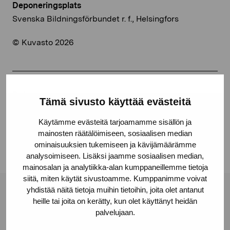
Deponeringsplats
Svenska Bildningsförbundet r. f., Helsingfors
© Kuvasto 2026
Dela:
Tämä sivusto käyttää evästeitä
Facebook
Käytämme evästeitä tarjoamamme sisällön ja
Linkedin
mainosten räätälöimiseen, sosiaalisen median
ominaisuuksien tukemiseen ja kävijämäärämme
analysoimiseen. Lisäksi jaamme sosiaalisen median,
mainosalan ja analytiikka-alan kumppaneillemme tietoja
siitä, miten käytät sivustoamme. Kumppanimme voivat
yhdistää näitä tietoja muihin tietoihin, joita olet antanut
Stiftelsen Pro Artibus
heille tai joita on kerätty, kun olet käyttänyt heidän
palvelujaan.