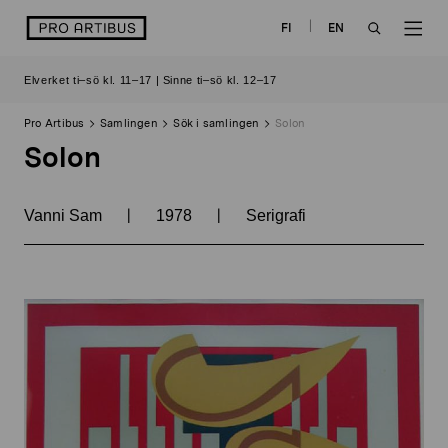
Skip
logo
FI
EN
to
OPEN
OP
content
Elverket ti–sö kl. 11–17 | Sinne ti–sö kl. 12–17
SEARCH
NAV
Pro Artibus
Samlingen
Sök i samlingen
Solon
Solon
|
|
Vanni Sam
1978
Serigrafi