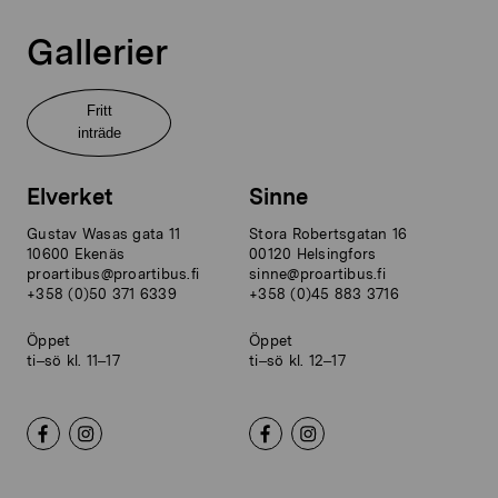
Gallerier
Fritt
inträde
Elverket
Sinne
Gustav Wasas gata 11
Stora Robertsgatan 16
10600 Ekenäs
00120 Helsingfors
proartibus@proartibus.fi
sinne@proartibus.fi
+358 (0)50 371 6339
+358 (0)45 883 3716
Öppet
Öppet
ti–sö kl. 11–17
ti–sö kl. 12–17