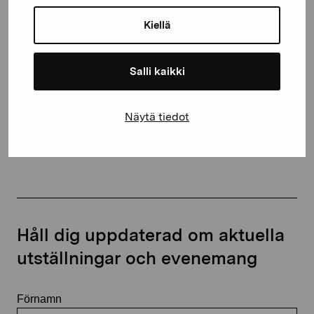
Gustav Wasas gata 11
10600 Ekenäs
Kiellä
proartibus@proartibus.fi
+358 (0)50 371 6339
Salli kaikki
Näytä tiedot
Kontakta oss
Håll dig uppdaterad om aktuella
utställningar och evenemang
Förnamn