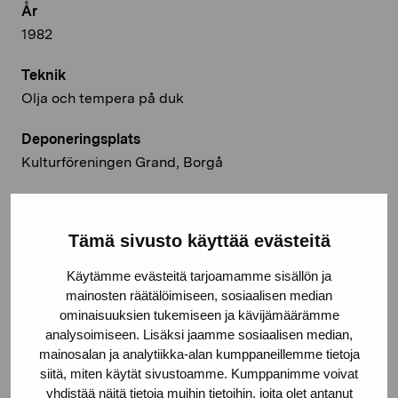
År
1982
Teknik
Olja och tempera på duk
Deponeringsplats
Kulturföreningen Grand, Borgå
© Kuvasto 2026
Tämä sivusto käyttää evästeitä
Käytämme evästeitä tarjoamamme sisällön ja
Dela:
mainosten räätälöimiseen, sosiaalisen median
ominaisuuksien tukemiseen ja kävijämäärämme
Facebook
analysoimiseen. Lisäksi jaamme sosiaalisen median,
Linkedin
mainosalan ja analytiikka-alan kumppaneillemme tietoja
siitä, miten käytät sivustoamme. Kumppanimme voivat
yhdistää näitä tietoja muihin tietoihin, joita olet antanut