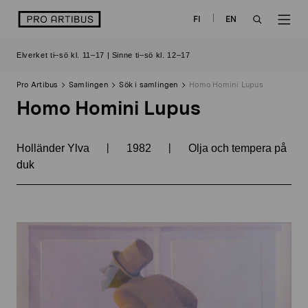
Skip
logo
FI
EN
to
OPEN
OP
content
Elverket ti–sö kl. 11–17 | Sinne ti–sö kl. 12–17
SEARCH
NAV
Pro Artibus
Samlingen
Sök i samlingen
Homo Homini Lupus
Homo Homini Lupus
|
|
Holländer Ylva
1982
Olja och tempera på
duk