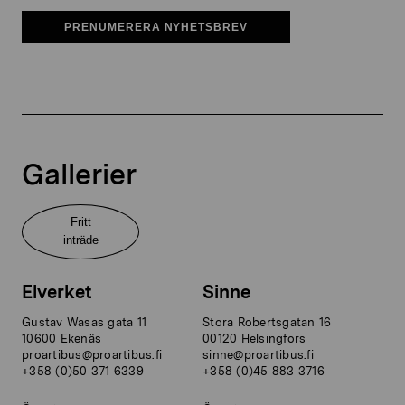
PRENUMERERA NYHETSBREV
Gallerier
Fritt
inträde
Elverket
Sinne
Gustav Wasas gata 11
Stora Robertsgatan 16
10600 Ekenäs
00120 Helsingfors
proartibus@proartibus.fi
sinne@proartibus.fi
+358 (0)50 371 6339
+358 (0)45 883 3716