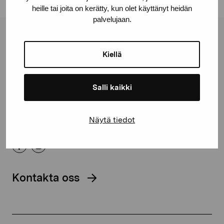
heille tai joita on kerätty, kun olet käyttänyt heidän
palvelujaan.
Stiftelsen Pro Artibus
Kiellä
Gustav Wasas gata 11
Salli kaikki
10600 Ekenäs
proartibus@proartibus.fi
+358 (0)50 371 6339
Näytä tiedot
Kontakta oss