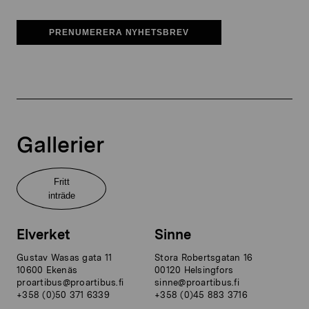
PRENUMERERA NYHETSBREV
Gallerier
Fritt
inträde
Elverket
Sinne
Gustav Wasas gata 11
Stora Robertsgatan 16
10600 Ekenäs
00120 Helsingfors
proartibus@proartibus.fi
sinne@proartibus.fi
+358 (0)50 371 6339
+358 (0)45 883 3716