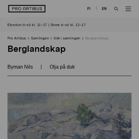
Skip
logo
FI
EN
to
OPEN
OP
content
Elverket ti–sö kl. 11–17 | Sinne ti–sö kl. 12–17
SEARCH
NAV
Pro Artibus
Samlingen
Sök i samlingen
Berglandskap
Berglandskap
|
Byman Nils
Olja på duk