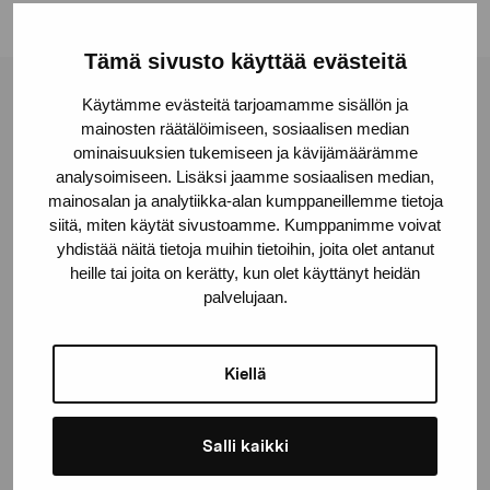
Tämä sivusto käyttää evästeitä
Käytämme evästeitä tarjoamamme sisällön ja
Stiftelsen Pro Artibus
mainosten räätälöimiseen, sosiaalisen median
ominaisuuksien tukemiseen ja kävijämäärämme
analysoimiseen. Lisäksi jaamme sosiaalisen median,
Gustav Wasas gata 11
mainosalan ja analytiikka-alan kumppaneillemme tietoja
10600 Ekenäs
siitä, miten käytät sivustoamme. Kumppanimme voivat
proartibus@proartibus.fi
yhdistää näitä tietoja muihin tietoihin, joita olet antanut
+358 (0)50 371 6339
heille tai joita on kerätty, kun olet käyttänyt heidän
palvelujaan.
Kiellä
Kontakta oss
Salli kaikki