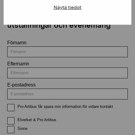
Näytä tiedot
Håll dig uppdaterad om aktuella
utställningar och evenemang
Förnamn
Efternamn
E-postadress
Pro Artibus får spara min information för vidare kontakt
Elverket & Pro Artibus
Sinne