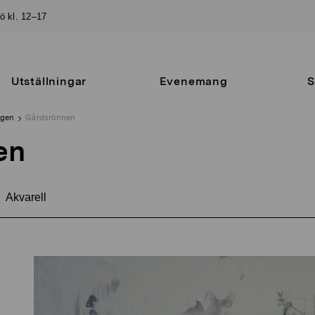
sö kl. 12–17
Utställningar
Evenemang
S
ngen
Gårdsrönnen
en
Akvarell