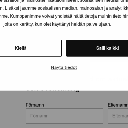
sisällön ja mainosten räätälöimiseen, sosiaalisen median om
Carl Wargh dog 80 år gammal år 2018.
. Lisäksi jaamme sosiaalisen median, mainosalan ja analytii
amme. Kumppanimme voivat yhdistää näitä tietoja muihin tietoihin, 
joita on kerätty, kun olet käyttänyt heidän palvelujaan.
Kiellä
Salli kaikki
Näytä tiedot
Håll dig uppdaterad om aktuell
och evenemang
Förnamn
Efternam