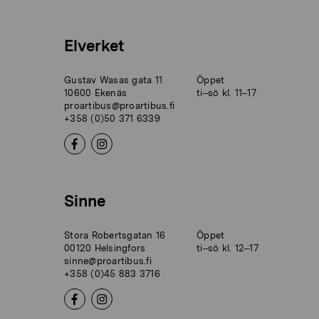
Elverket
Gustav Wasas gata 11
Öppet
10600 Ekenäs
ti–sö kl. 11–17
proartibus@proartibus.fi
+358 (0)50 371 6339
Sinne
Stora Robertsgatan 16
Öppet
00120 Helsingfors
ti–sö kl. 12–17
sinne@proartibus.fi
+358 (0)45 883 3716