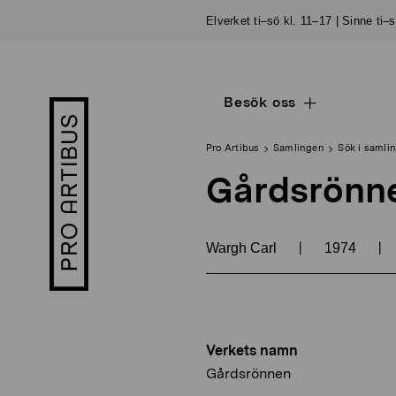
Skip
Elverket ti–sö kl. 11–17 | Sinne ti–
to
content
Besök oss
Open
Pro
sub
Artibus
navigation
logo
Pro Artibus
Samlingen
Sök i samli
Gårdsrönn
|
|
Wargh Carl
1974
Verkets namn
Gårdsrönnen