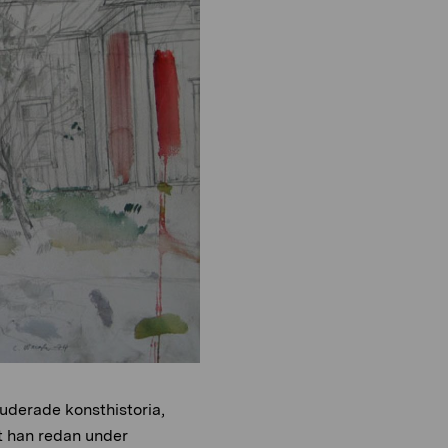
o
i
n
o
n
uderade konsthistoria,
att han redan under