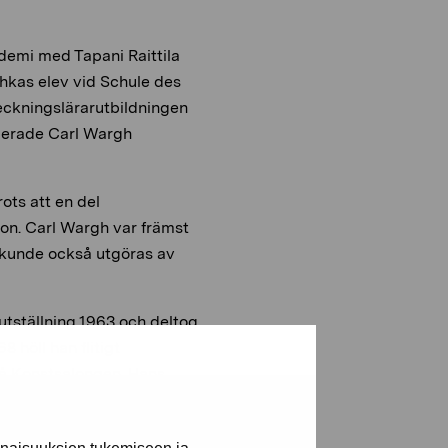
emi med Tapani Raittila
hkas elev vid Schule des
eckningslärarutbildningen
tuderade Carl Wargh
ots att en del
ion. Carl Wargh var främst
 kunde också utgöras av
tställning 1963 och deltog
 höll han flitigt
 på Konstsalongen. Hans
ums, Amos Andersons,
r.