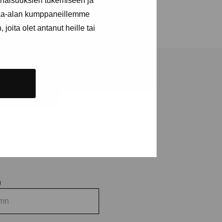
inaisuuksien tukemiseen ja
kka-alan kumppaneillemme
joita olet antanut heille tai
a utställningar
n