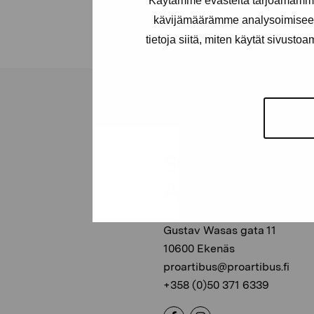
Käytämme evästeitä tarjoamamme 
kävijämäärämme analysoimiseen
tietoja siitä, miten käytät sivusto
Stiftelsen Pro
Artibus
Gustav Wasas gata 11
10600 Ekenäs
proartibus@proartibus.fi
+358 (0)50 371 6339