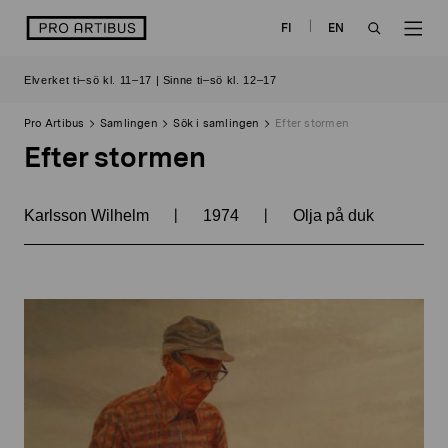
Skip
logo
FI
EN
to
OPEN
OP
content
Elverket ti–sö kl. 11–17 | Sinne ti–sö kl. 12–17
SEARCH
NAV
Pro Artibus
Samlingen
Sök i samlingen
Efter stormen
Efter stormen
|
|
Karlsson Wilhelm
1974
Olja på duk