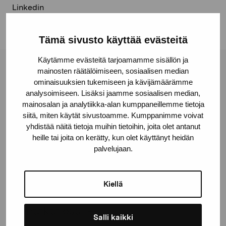
Linkedin
Tämä sivusto käyttää evästeitä
Käytämme evästeitä tarjoamamme sisällön ja
mainosten räätälöimiseen, sosiaalisen median
Stiftelsen Pro Artibus
ominaisuuksien tukemiseen ja kävijämäärämme
analysoimiseen. Lisäksi jaamme sosiaalisen median,
mainosalan ja analytiikka-alan kumppaneillemme tietoja
Gustav Wasas gata 11
siitä, miten käytät sivustoamme. Kumppanimme voivat
10600 Ekenäs
yhdistää näitä tietoja muihin tietoihin, joita olet antanut
proartibus@proartibus.fi
heille tai joita on kerätty, kun olet käyttänyt heidän
+358 (0)50 371 6339
palvelujaan.
Kiellä
Kontakta oss
Salli kaikki