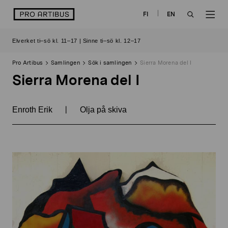
Skip
logo
FI
EN
to
OPEN
OP
content
Elverket ti–sö kl. 11–17 | Sinne ti–sö kl. 12–17
SEARCH
NAV
Pro Artibus
Samlingen
Sök i samlingen
Sierra Morena del I
Sierra Morena del I
|
Enroth Erik
Olja på skiva