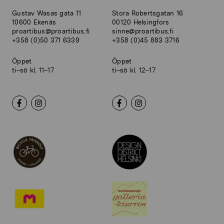
Gustav Wasas gata 11
Stora Robertsgatan 16
10600 Ekenäs
00120 Helsingfors
proartibus@proartibus.fi
sinne@proartibus.fi
+358 (0)50 371 6339
+358 (0)45 883 3716
Öppet
Öppet
ti–sö kl. 11–17
ti–sö kl. 12–17