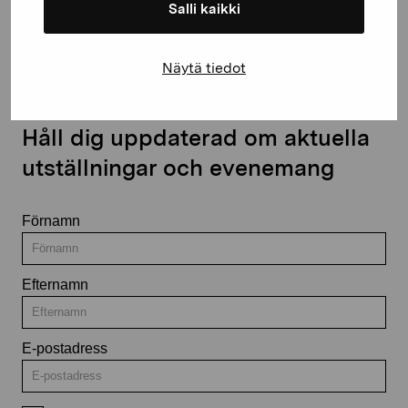
Salli kaikki
Kontakta oss
Näytä tiedot
Håll dig uppdaterad om aktuella
utställningar och evenemang
Förnamn
Efternamn
E-postadress