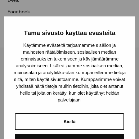
Facebook
Linkedin
Tämä sivusto käyttää evästeitä
Käytämme evästeitä tarjoamamme sisällön ja
mainosten räätälöimiseen, sosiaalisen median
ominaisuuksien tukemiseen ja kävijämäärämme
Stiftelsen Pro Artibus
analysoimiseen. Lisäksi jaamme sosiaalisen median,
mainosalan ja analytiikka-alan kumppaneillemme tietoja
siitä, miten käytät sivustoamme. Kumppanimme voivat
Gustav Wasas gata 11
yhdistää näitä tietoja muihin tietoihin, joita olet antanut
10600 Ekenäs
heille tai joita on kerätty, kun olet käyttänyt heidän
proartibus@proartibus.fi
palvelujaan.
+358 (0)50 371 6339
Kiellä