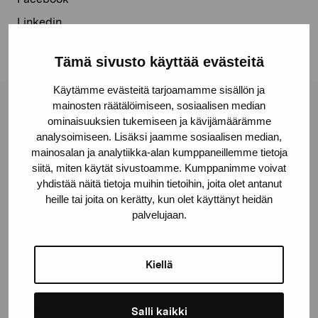
Linkedin
Tämä sivusto käyttää evästeitä
Käytämme evästeitä tarjoamamme sisällön ja
mainosten räätälöimiseen, sosiaalisen median
Stiftelsen Pro Artibus
ominaisuuksien tukemiseen ja kävijämäärämme
analysoimiseen. Lisäksi jaamme sosiaalisen median,
mainosalan ja analytiikka-alan kumppaneillemme tietoja
Gustav Wasas gata 11
siitä, miten käytät sivustoamme. Kumppanimme voivat
10600 Ekenäs
yhdistää näitä tietoja muihin tietoihin, joita olet antanut
heille tai joita on kerätty, kun olet käyttänyt heidän
proartibus@proartibus.fi
palvelujaan.
+358 (0)50 371 6339
Kiellä
Kontakta oss
Salli kaikki