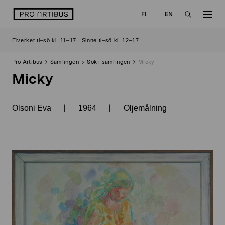
Skip
logo
FI
EN
to
OPEN
OP
content
Elverket ti–sö kl. 11–17 | Sinne ti–sö kl. 12–17
SEARCH
NAV
Pro Artibus
Samlingen
Sök i samlingen
Micky
Micky
|
|
Olsoni Eva
1964
Oljemålning