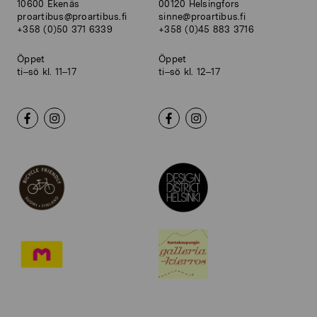
10600 Ekenäs
00120 Helsingfors
proartibus@proartibus.fi
sinne@proartibus.fi
+358 (0)50 371 6339
+358 (0)45 883 3716
Öppet
Öppet
ti–sö kl. 11–17
ti–sö kl. 12–17