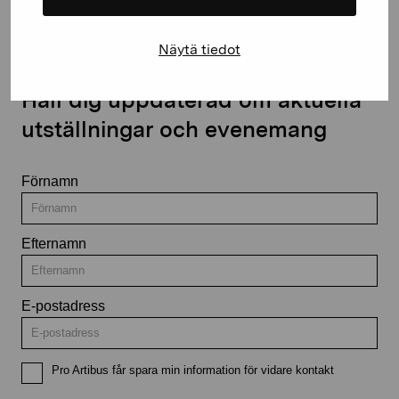
Näytä tiedot
Håll dig uppdaterad om aktuella
utställningar och evenemang
Förnamn
Efternamn
E-postadress
Pro Artibus får spara min information för vidare kontakt