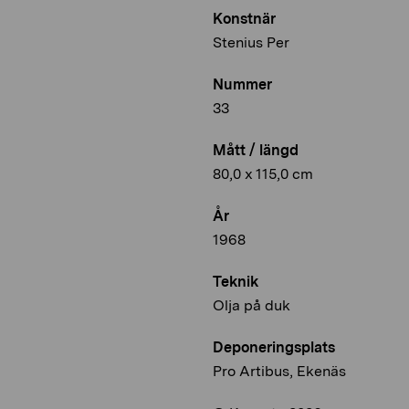
Konstnär
Stenius Per
Nummer
33
Mått / längd
80,0 x 115,0 cm
År
1968
Teknik
Olja på duk
Deponeringsplats
Pro Artibus, Ekenäs