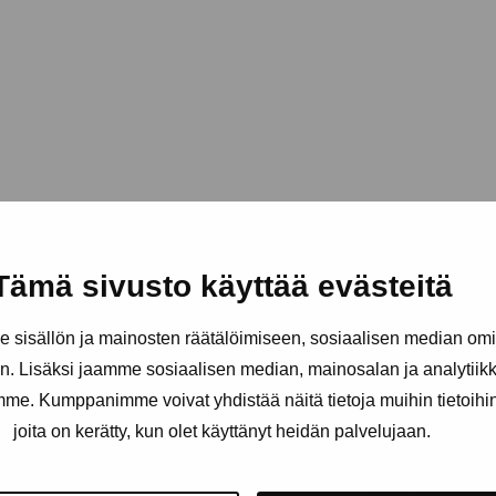
Tämä sivusto käyttää evästeitä
sisällön ja mainosten räätälöimiseen, sosiaalisen median om
. Lisäksi jaamme sosiaalisen median, mainosalan ja analytii
amme. Kumppanimme voivat yhdistää näitä tietoja muihin tietoihin, 
joita on kerätty, kun olet käyttänyt heidän palvelujaan.
Håll dig uppdaterad om aktuell