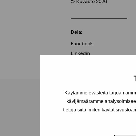
© Kuvasto 2026
Dela:
Facebook
Linkedin
Käytämme evästeitä tarjoamamme 
kävijämäärämme analysoimiseen
tietoja siitä, miten käytät sivusto
Stiftelsen Pro
Artibus