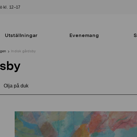
sö kl. 12–17
Utställningar
Evenemang
S
ngen
Indisk gårdsby
dsby
Olja på duk