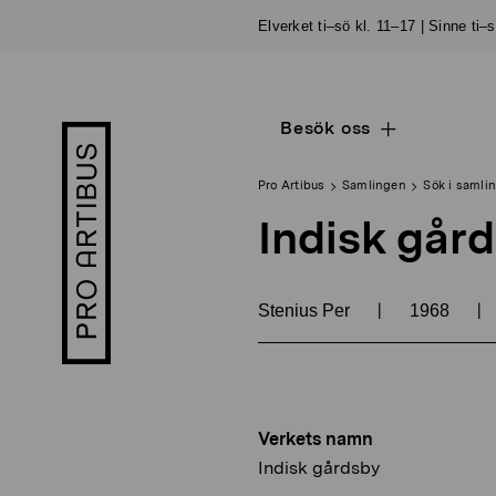
Skip
Elverket ti–sö kl. 11–17 | Sinne ti–
to
content
Besök oss
Open
Pro
sub
Artibus
navigation
logo
Pro Artibus
Samlingen
Sök i samli
Indisk går
|
|
Stenius Per
1968
Verkets namn
Indisk gårdsby