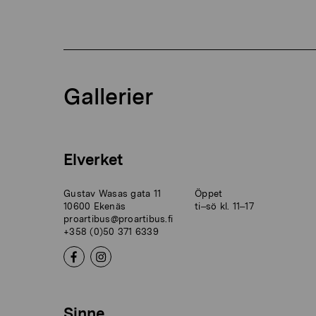
Gallerier
Elverket
Gustav Wasas gata 11
Öppet
10600 Ekenäs
ti–sö kl. 11–17
proartibus@proartibus.fi
+358 (0)50 371 6339
Sinne