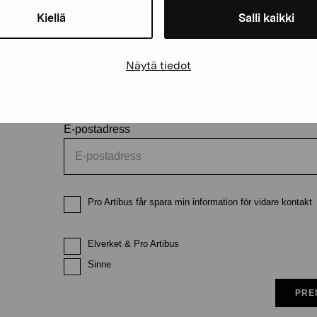
och evenemang
Kiellä
Salli kaikki
Förnamn
Efternam
Näytä tiedot
E-postadress
Pro Artibus får spara min information för vidare kontakt
Elverket & Pro Artibus
Sinne
PRE