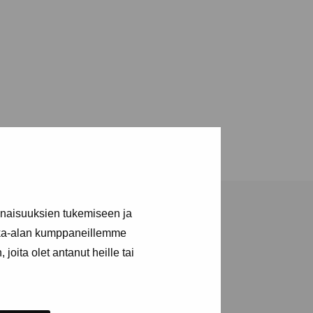
inaisuuksien tukemiseen ja
kka-alan kumppaneillemme
joita olet antanut heille tai
a utställningar