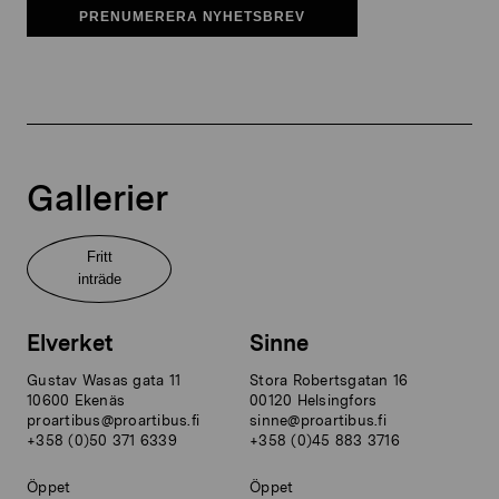
PRENUMERERA NYHETSBREV
Gallerier
Fritt
inträde
Elverket
Sinne
Gustav Wasas gata 11
Stora Robertsgatan 16
10600 Ekenäs
00120 Helsingfors
proartibus@proartibus.fi
sinne@proartibus.fi
+358 (0)50 371 6339
+358 (0)45 883 3716
Öppet
Öppet