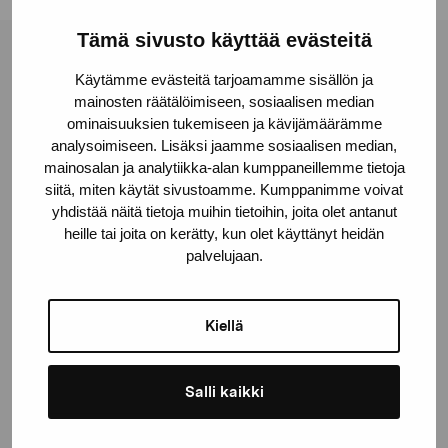
Tämä sivusto käyttää evästeitä
Stiftelsen Pro Artibus
Käytämme evästeitä tarjoamamme sisällön ja
mainosten räätälöimiseen, sosiaalisen median
ominaisuuksien tukemiseen ja kävijämäärämme
Gustav Wasas gata 11
analysoimiseen. Lisäksi jaamme sosiaalisen median,
10600 Ekenäs
mainosalan ja analytiikka-alan kumppaneillemme tietoja
proartibus@proartibus.fi
siitä, miten käytät sivustoamme. Kumppanimme voivat
yhdistää näitä tietoja muihin tietoihin, joita olet antanut
+358 (0)50 371 6339
heille tai joita on kerätty, kun olet käyttänyt heidän
palvelujaan.
Kiellä
Kontakta oss
Salli kaikki