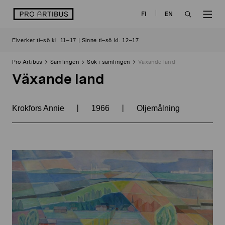
Skip
logo
FI
EN
to
OPEN
OP
content
Elverket ti–sö kl. 11–17 | Sinne ti–sö kl. 12–17
SEARCH
NAV
Pro Artibus
Samlingen
Sök i samlingen
Växande land
Växande land
|
|
Krokfors Annie
1966
Oljemålning