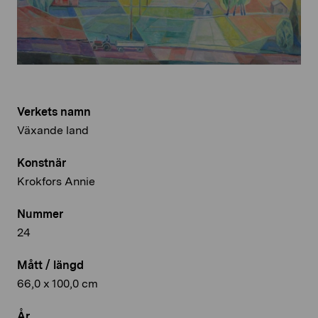
Verkets namn
Växande land
Konstnär
Krokfors Annie
Nummer
24
Mått / längd
66,0 x 100,0 cm
År