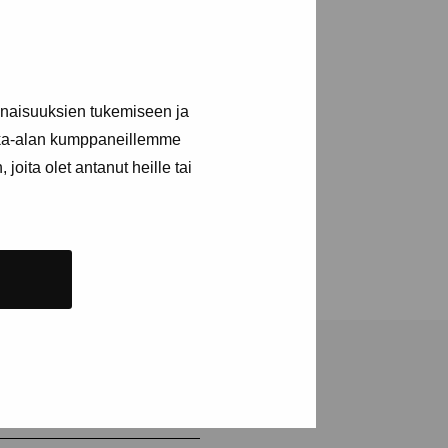
en och färgen – och deras
arna i en livsbejakande
 av de centrala namnen i
inaisuuksien tukemiseen ja
en konstruktivistiska
kka-alan kumppaneillemme
ativ konst i landet. Hans
joita olet antanut heille tai
yck möttes inledningsvis
n Nordström kunde
tionella strömningarna.