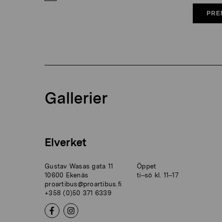
PRE
Gallerier
Elverket
Gustav Wasas gata 11
Öppet
10600 Ekenäs
ti–sö kl. 11–17
proartibus@proartibus.fi
+358 (0)50 371 6339