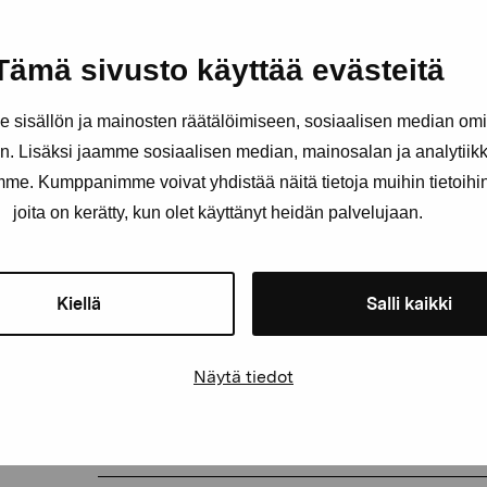
sätter hela verket i rörelse. Nordström visar hur form
inbördes förhållande – är de grundläggande byggsten
konstruktion.
Tämä sivusto käyttää evästeitä
Lars-Gunnar “Nubben” Nordström (1924 – 2014) är ett
sisällön ja mainosten räätälöimiseen, sosiaalisen median om
finskt konstliv under efterkrigstiden. Han företrädde d
. Lisäksi jaamme sosiaalisen median, mainosalan ja analytii
riktningen och kan räknas till pionjärerna för non-figur
amme. Kumppanimme voivat yhdistää näitä tietoja muihin tietoihin, 
matematiskt konstruerade målningar med strama uttr
joita on kerätty, kun olet käyttänyt heidän palvelujaan.
av kritiska röster och oförståelse på hemmaplan, me
framgångsrikt räknas till de för tiden rådande interna
Kiellä
Salli kaikki
Näytä tiedot