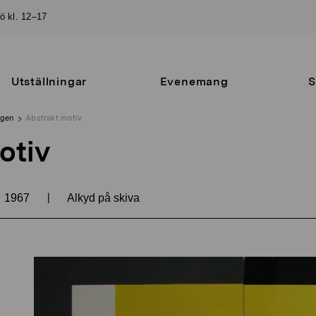
sö kl. 12–17
Utställningar
Evenemang
S
ngen
Abstrakt motiv
otiv
|
1967
Alkyd på skiva