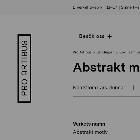
Skip
Elverket ti–sö kl. 11–17 | Sinne ti–
to
content
Besök oss
Open
Pro
sub
Artibus
navigation
logo
Pro Artibus
Samlingen
Sök i samli
Abstrakt m
|
Nordström Lars-Gunnar
Verkets namn
Abstrakt motiv