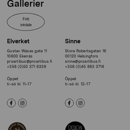
Gallerier
Fritt
inträde
Elverket
Sinne
Gustav Wasas gata 11
Stora Robertsgatan 16
10600 Ekenäs
00120 Helsingfors
proartibus@proartibus.fi
sinne@proartibus.fi
+358 (0)50 371 6339
+358 (0)45 883 3716
Öppet
Öppet
ti–sö kl. 11–17
ti–sö kl. 12–17