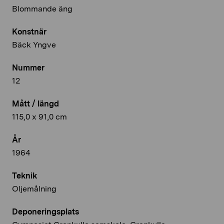
Blommande äng
Konstnär
Bäck Yngve
Nummer
12
Mått / längd
115,0 x 91,0 cm
År
1964
Teknik
Oljemålning
Deponeringsplats