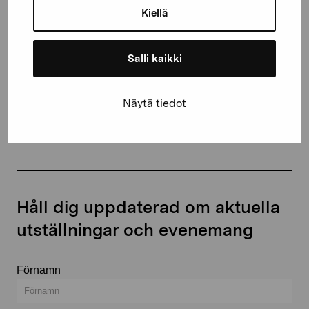
Kiellä
proartibus@proartibus.fi
+358 (0)50 371 6339
Salli kaikki
Näytä tiedot
Kontakta oss
Håll dig uppdaterad om aktuella
utställningar och evenemang
Förnamn