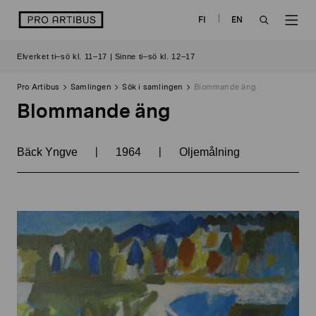
Skip
logo
FI
EN
to
OPEN
OP
content
Elverket ti–sö kl. 11–17 | Sinne ti–sö kl. 12–17
SEARCH
NAV
Pro Artibus
Samlingen
Sök i samlingen
Blommande äng
Blommande äng
|
|
Bäck Yngve
1964
Oljemålning