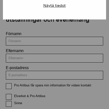
Näytä tiedot
Håll dig uppdaterad om aktuella
utställningar och evenemang
Förnamn
Efternamn
E-postadress
Pro Artibus får spara min information för vidare kontakt
Elverket & Pro Artibus
Sinne