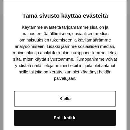
Tämä sivusto käyttää evästeitä
Stiftelsen Pro Artibus
Käytämme evästeitä tarjoamamme sisällön ja
mainosten räätälöimiseen, sosiaalisen median
ominaisuuksien tukemiseen ja kävijämäärämme
analysoimiseen. Lisäksi jaamme sosiaalisen median,
Gustav Wasas gata 11
mainosalan ja analytiikka-alan kumppaneillemme tietoja
10600 Ekenäs
siitä, miten käytät sivustoamme. Kumppanimme voivat
proartibus@proartibus.fi
yhdistää näitä tietoja muihin tietoihin, joita olet antanut
+358 (0)50 371 6339
heille tai joita on kerätty, kun olet käyttänyt heidän
palvelujaan.
Kiellä
Kontakta oss
Salli kaikki