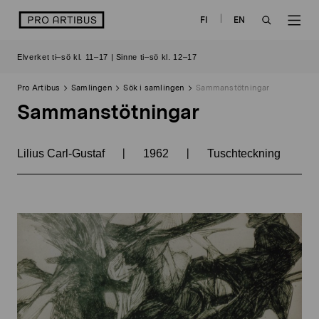
Skip
logo
FI
EN
to
OPEN
OP
content
Elverket ti–sö kl. 11–17 | Sinne ti–sö kl. 12–17
SEARCH
NAV
Pro Artibus
Samlingen
Sök i samlingen
Sammanstötningar
Sammanstötningar
|
|
Lilius Carl-Gustaf
1962
Tuschteckning