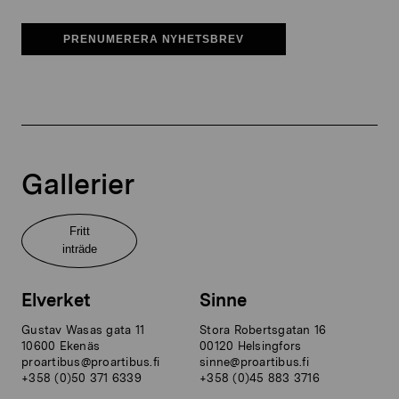
PRENUMERERA NYHETSBREV
Gallerier
Fritt
inträde
Elverket
Sinne
Gustav Wasas gata 11
Stora Robertsgatan 16
10600 Ekenäs
00120 Helsingfors
proartibus@proartibus.fi
sinne@proartibus.fi
+358 (0)50 371 6339
+358 (0)45 883 3716