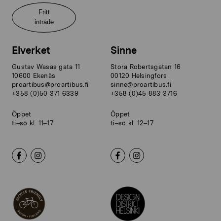
Fritt
inträde
Elverket
Sinne
Gustav Wasas gata 11
Stora Robertsgatan 16
10600 Ekenäs
00120 Helsingfors
proartibus@proartibus.fi
sinne@proartibus.fi
+358 (0)50 371 6339
+358 (0)45 883 3716
Öppet
Öppet
ti–sö kl. 11–17
ti–sö kl. 12–17