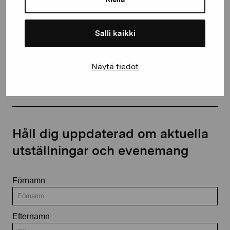
+358 (0)50 371 6339
Salli kaikki
Näytä tiedot
Kontakta oss
Håll dig uppdaterad om aktuella
utställningar och evenemang
Förnamn
Efternamn