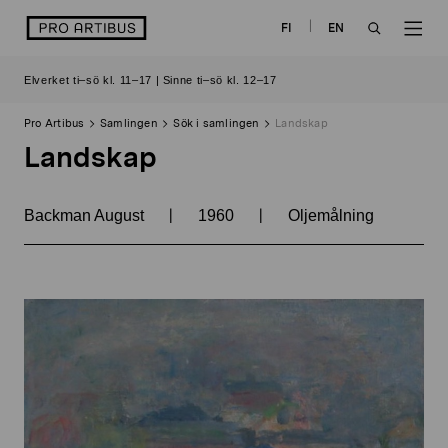
Skip
logo
FI
EN
to
OPEN
OP
content
Elverket ti–sö kl. 11–17 | Sinne ti–sö kl. 12–17
SEARCH
NAV
Pro Artibus
Samlingen
Sök i samlingen
Landskap
Landskap
|
|
Backman August
1960
Oljemålning