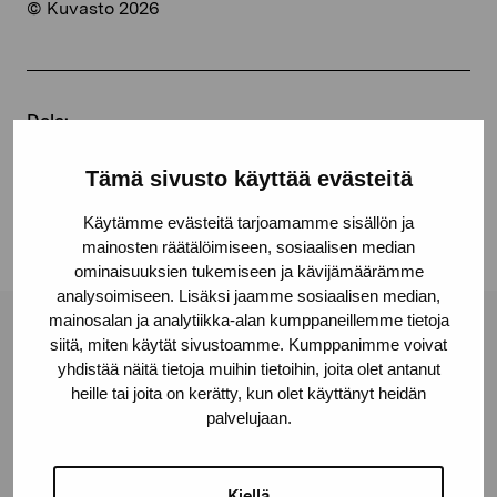
© Kuvasto 2026
Dela:
Facebook
Tämä sivusto käyttää evästeitä
Linkedin
Käytämme evästeitä tarjoamamme sisällön ja
mainosten räätälöimiseen, sosiaalisen median
ominaisuuksien tukemiseen ja kävijämäärämme
analysoimiseen. Lisäksi jaamme sosiaalisen median,
mainosalan ja analytiikka-alan kumppaneillemme tietoja
Stiftelsen Pro Artibus
siitä, miten käytät sivustoamme. Kumppanimme voivat
yhdistää näitä tietoja muihin tietoihin, joita olet antanut
heille tai joita on kerätty, kun olet käyttänyt heidän
palvelujaan.
Gustav Wasas gata 11
10600 Ekenäs
proartibus@proartibus.fi
Kiellä