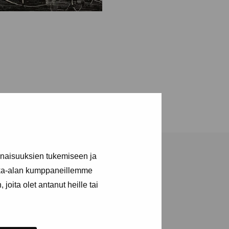
inaisuuksien tukemiseen ja
kka-alan kumppaneillemme
joita olet antanut heille tai
a utställningar