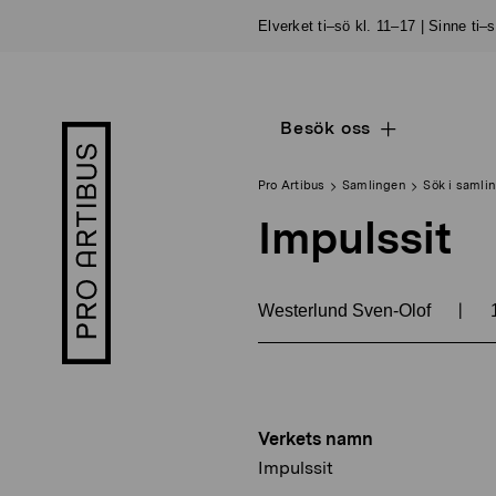
Skip
Elverket ti–sö kl. 11–17 | Sinne ti–
to
content
Besök oss
Open
Pro
sub
Artibus
navigation
logo
Pro Artibus
Samlingen
Sök i samli
Impulssit
|
Westerlund Sven-Olof
Verkets namn
Impulssit