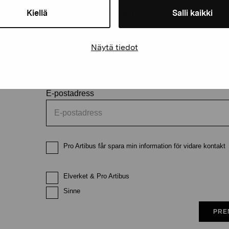
och evenemang
Kiellä
Salli kaikki
Förnamn
Efternam
Näytä tiedot
E-postadress
Pro Artibus får spara min information för vidare kontakt
Elverket & Pro Artibus
Sinne
PRE