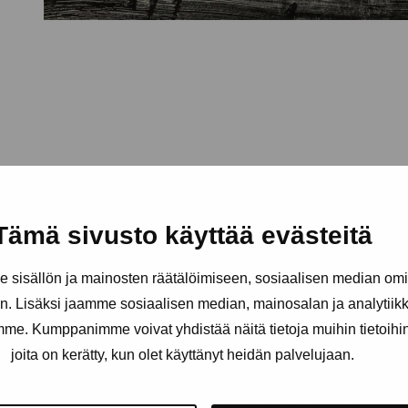
Tämä sivusto käyttää evästeitä
sisällön ja mainosten räätälöimiseen, sosiaalisen median om
. Lisäksi jaamme sosiaalisen median, mainosalan ja analytii
amme. Kumppanimme voivat yhdistää näitä tietoja muihin tietoihin, 
joita on kerätty, kun olet käyttänyt heidän palvelujaan.
Håll dig uppdaterad om aktuell