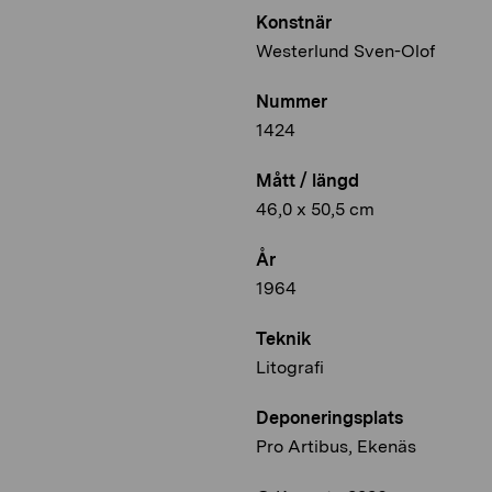
Konstnär
Westerlund Sven-Olof
Nummer
1424
Mått / längd
46,0 x 50,5 cm
År
1964
Teknik
Litografi
Deponeringsplats
Pro Artibus, Ekenäs