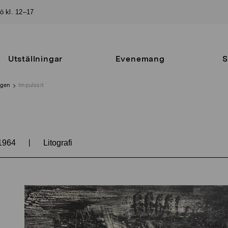
sö kl. 12–17
Utställningar
Evenemang
S
ngen
Impulssit
|
1964
Litografi