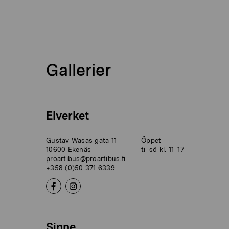
Gallerier
Elverket
Gustav Wasas gata 11
Öppet
10600 Ekenäs
ti–sö kl. 11–17
proartibus@proartibus.fi
+358 (0)50 371 6339
Sinne