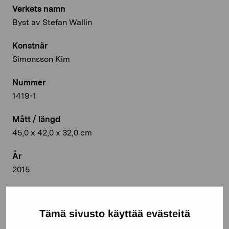
Verkets namn
Byst av Stefan Wallin
Konstnär
Simonsson Kim
Nummer
1419-1
Mått / längd
45,0 x 42,0 x 32,0 cm
År
2015
Teknik
Vit skulpturlera/keramik
Tämä sivusto käyttää evästeitä