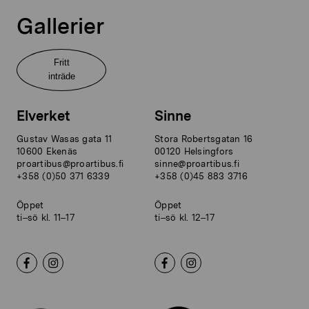
Gallerier
Fritt
inträde
Elverket
Sinne
Gustav Wasas gata 11
Stora Robertsgatan 16
10600 Ekenäs
00120 Helsingfors
proartibus@proartibus.fi
sinne@proartibus.fi
+358 (0)50 371 6339
+358 (0)45 883 3716
Öppet
Öppet
ti–sö kl. 11–17
ti–sö kl. 12–17