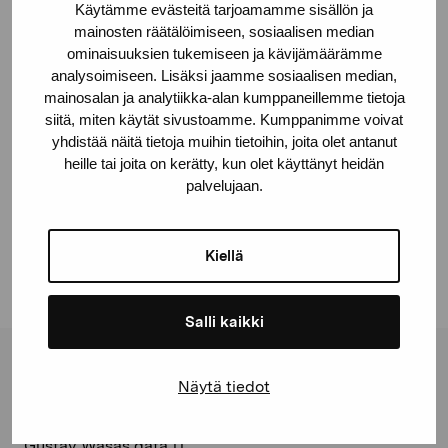
Deponeringsplats
Käytämme evästeitä tarjoamamme sisällön ja
Pro Artibus, Ekenäs
mainosten räätälöimiseen, sosiaalisen median
ominaisuuksien tukemiseen ja kävijämäärämme
© Kuvasto 2026
analysoimiseen. Lisäksi jaamme sosiaalisen median,
mainosalan ja analytiikka-alan kumppaneillemme tietoja
siitä, miten käytät sivustoamme. Kumppanimme voivat
yhdistää näitä tietoja muihin tietoihin, joita olet antanut
heille tai joita on kerätty, kun olet käyttänyt heidän
Dela:
palvelujaan.
Facebook
Linkedin
Kiellä
Salli kaikki
Stiftelsen Pro Artibus
Näytä tiedot
Gustav Wasas gata 11