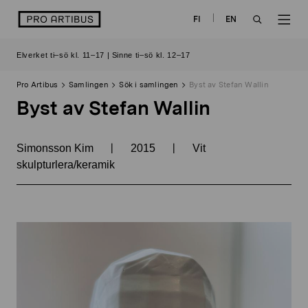
Skip
logo
FI
EN
to
OPEN
OP
content
Elverket ti–sö kl. 11–17 | Sinne ti–sö kl. 12–17
SEARCH
NAV
Pro Artibus
Samlingen
Sök i samlingen
Byst av Stefan Wallin
Byst av Stefan Wallin
|
|
Simonsson Kim
2015
Vit
skulpturlera/keramik