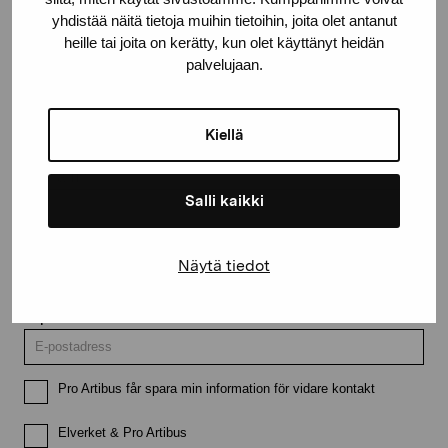
yhdistää näitä tietoja muihin tietoihin, joita olet antanut
heille tai joita on kerätty, kun olet käyttänyt heidän
palvelujaan.
Håll dig uppdaterad om aktuella
utställningar och evenemang
Kiellä
Förnamn
Salli kaikki
Efternamn
Näytä tiedot
E-postadress
Pro Artibus får spara min information för vidare kontakt
Elverket & Pro Artibus