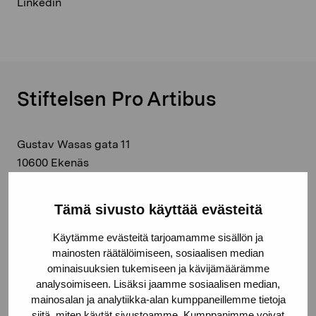
Linkedin
Stiftelsen Pro Artibus
Gustav Wasas gata 11
10600 Ekenäs
proartibus@proartibus.fi
+358 (0)50 371 6339
Tämä sivusto käyttää evästeitä
Käytämme evästeitä tarjoamamme sisällön ja
mainosten räätälöimiseen, sosiaalisen median
ominaisuuksien tukemiseen ja kävijämäärämme
Kontakta oss
analysoimiseen. Lisäksi jaamme sosiaalisen median,
mainosalan ja analytiikka-alan kumppaneillemme tietoja
siitä, miten käytät sivustoamme. Kumppanimme voivat