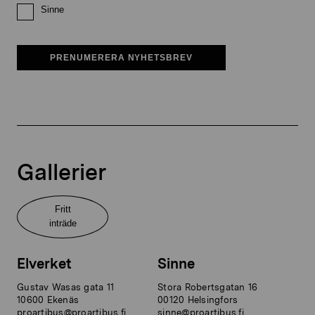
Sinne
PRENUMERERA NYHETSBREV
Gallerier
Fritt
inträde
Elverket
Sinne
Gustav Wasas gata 11
Stora Robertsgatan 16
10600 Ekenäs
00120 Helsingfors
proartibus@proartibus.fi
sinne@proartibus.fi