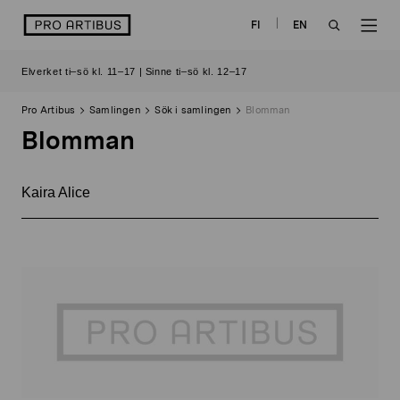
Skip
logo
FI
EN
to
OPEN
OP
content
Elverket ti–sö kl. 11–17 | Sinne ti–sö kl. 12–17
SEARCH
NAV
Pro Artibus
Samlingen
Sök i samlingen
Blomman
Blomman
Kaira Alice