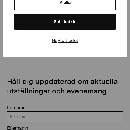
proartibus@proartibus.fi
Kiellä
+358 (0)50 371 6339
Salli kaikki
Näytä tiedot
Kontakta oss
Håll dig uppdaterad om aktuella
utställningar och evenemang
Förnamn
Efternamn