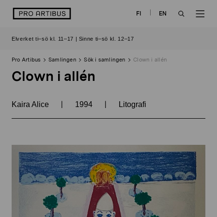
Skip
logo
FI
EN
to
OPEN
OP
content
Elverket ti–sö kl. 11–17 | Sinne ti–sö kl. 12–17
SEARCH
NAV
Pro Artibus
Samlingen
Sök i samlingen
Clown i allén
Clown i allén
|
|
Kaira Alice
1994
Litografi