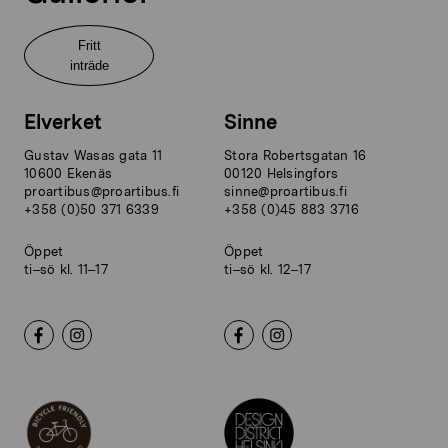
Fritt
inträde
Elverket
Sinne
Gustav Wasas gata 11
Stora Robertsgatan 16
10600 Ekenäs
00120 Helsingfors
proartibus@proartibus.fi
sinne@proartibus.fi
+358 (0)50 371 6339
+358 (0)45 883 3716
Öppet
Öppet
ti–sö kl. 11–17
ti–sö kl. 12–17