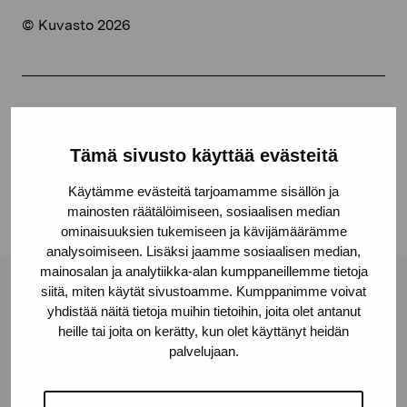
© Kuvasto 2026
Dela:
Facebook
Tämä sivusto käyttää evästeitä
Linkedin
Käytämme evästeitä tarjoamamme sisällön ja
mainosten räätälöimiseen, sosiaalisen median
ominaisuuksien tukemiseen ja kävijämäärämme
analysoimiseen. Lisäksi jaamme sosiaalisen median,
mainosalan ja analytiikka-alan kumppaneillemme tietoja
siitä, miten käytät sivustoamme. Kumppanimme voivat
Stiftelsen Pro Artibus
yhdistää näitä tietoja muihin tietoihin, joita olet antanut
heille tai joita on kerätty, kun olet käyttänyt heidän
palvelujaan.
Gustav Wasas gata 11
10600 Ekenäs