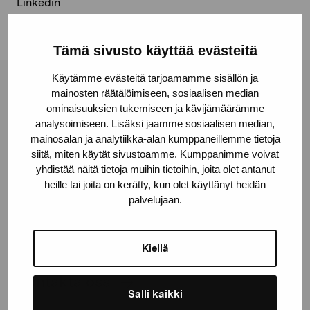
Linkedin
Tämä sivusto käyttää evästeitä
Käytämme evästeitä tarjoamamme sisällön ja
Stiftelsen Pro Artibus
mainosten räätälöimiseen, sosiaalisen median
ominaisuuksien tukemiseen ja kävijämäärämme
analysoimiseen. Lisäksi jaamme sosiaalisen median,
mainosalan ja analytiikka-alan kumppaneillemme tietoja
Gustav Wasas gata 11
siitä, miten käytät sivustoamme. Kumppanimme voivat
10600 Ekenäs
yhdistää näitä tietoja muihin tietoihin, joita olet antanut
proartibus@proartibus.fi
heille tai joita on kerätty, kun olet käyttänyt heidän
+358 (0)50 371 6339
palvelujaan.
Kiellä
Kontakta oss
Salli kaikki