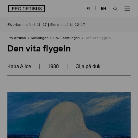
Skip
logo
FI
EN
to
OPEN
OP
content
Elverket ti–sö kl. 11–17 | Sinne ti–sö kl. 12–17
SEARCH
NAV
Pro Artibus
Samlingen
Sök i samlingen
Den vita flygeln
Den vita flygeln
|
|
Kaira Alice
1988
Olja på duk