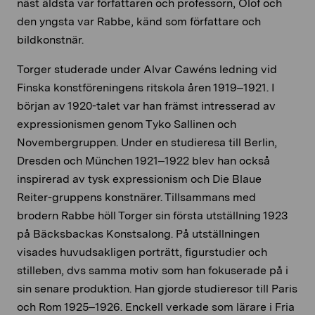
näst äldsta var författaren och professorn, Olof och
den yngsta var Rabbe, känd som författare och
bildkonstnär.
Torger studerade under Alvar Cawéns ledning vid
Finska konstföreningens ritskola åren 1919–1921. I
början av 1920-talet var han främst intresserad av
expressionismen genom Tyko Sallinen och
Novembergruppen. Under en studieresa till Berlin,
Dresden och München 1921­–1922 blev han också
inspirerad av tysk expressionism och Die Blaue
Reiter-gruppens konstnärer. Tillsammans med
brodern Rabbe höll Torger sin första utställning 1923
på Bäcksbackas Konstsalong. På utställningen
visades huvudsakligen porträtt, figurstudier och
stilleben, dvs samma motiv som han fokuserade på i
sin senare produktion. Han gjorde studieresor till Paris
och Rom 1925–1926. Enckell verkade som lärare i Fria