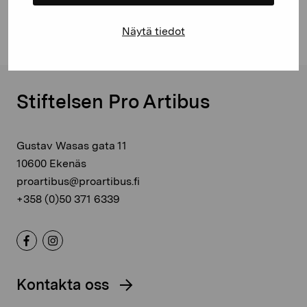
Linkedin
Näytä tiedot
Stiftelsen Pro Artibus
Gustav Wasas gata 11
10600 Ekenäs
proartibus@proartibus.fi
+358 (0)50 371 6339
Kontakta oss