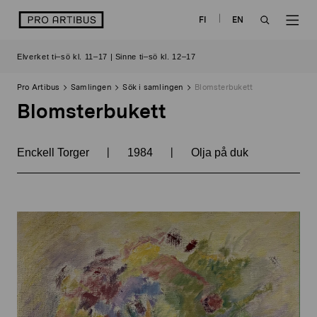
Skip
logo
FI
EN
to
OPEN
OP
content
Elverket ti–sö kl. 11–17 | Sinne ti–sö kl. 12–17
SEARCH
NAV
Pro Artibus
Samlingen
Sök i samlingen
Blomsterbukett
Blomsterbukett
|
|
Enckell Torger
1984
Olja på duk