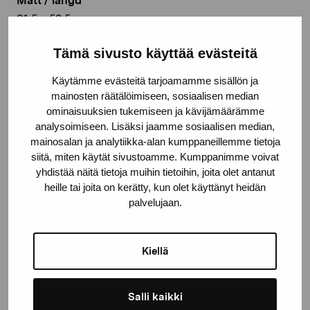
Mått / längd
61,5 x 50,5 cm
År
Tämä sivusto käyttää evästeitä
1984
Käytämme evästeitä tarjoamamme sisällön ja
mainosten räätälöimiseen, sosiaalisen median
Teknik
ominaisuuksien tukemiseen ja kävijämäärämme
Olja på duk
analysoimiseen. Lisäksi jaamme sosiaalisen median,
mainosalan ja analytiikka-alan kumppaneillemme tietoja
Deponeringsplats
siitä, miten käytät sivustoamme. Kumppanimme voivat
Pro Artibus, Ekenäs
yhdistää näitä tietoja muihin tietoihin, joita olet antanut
heille tai joita on kerätty, kun olet käyttänyt heidän
© Kuvasto 2026
palvelujaan.
Kiellä
Dela:
Facebook
Salli kaikki