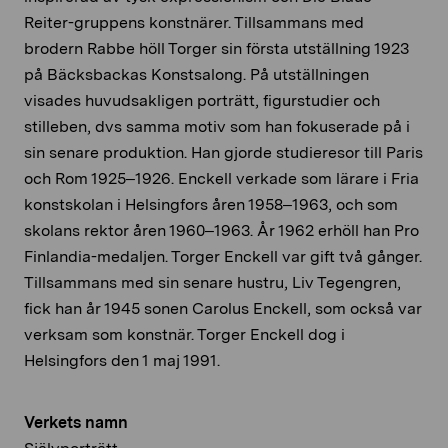
Reiter-gruppens konstnärer. Tillsammans med
brodern Rabbe höll Torger sin första utställning 1923
på Bäcksbackas Konstsalong. På utställningen
visades huvudsakligen porträtt, figurstudier och
stilleben, dvs samma motiv som han fokuserade på i
sin senare produktion. Han gjorde studieresor till Paris
och Rom 1925–1926. Enckell verkade som lärare i Fria
konstskolan i Helsingfors åren 1958–1963, och som
skolans rektor åren 1960­–1963. År 1962 erhöll han Pro
Finlandia-medaljen. Torger Enckell var gift två gånger.
Tillsammans med sin senare hustru, Liv Tegengren,
fick han år 1945 sonen Carolus Enckell, som också var
verksam som konstnär. Torger Enckell dog i
Helsingfors den 1 maj 1991.
Verkets namn