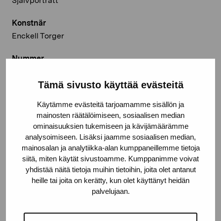
Självporträtt
Konstnär
Enckell Torger
Nummer
1371
Tämä sivusto käyttää evästeitä
Mått / längd
Käytämme evästeitä tarjoamamme sisällön ja
42,0 x 24,5 cm
mainosten räätälöimiseen, sosiaalisen median
ominaisuuksien tukemiseen ja kävijämäärämme
År
analysoimiseen. Lisäksi jaamme sosiaalisen median,
1967
mainosalan ja analytiikka-alan kumppaneillemme tietoja
siitä, miten käytät sivustoamme. Kumppanimme voivat
Teknik
yhdistää näitä tietoja muihin tietoihin, joita olet antanut
Olja på duk
heille tai joita on kerätty, kun olet käyttänyt heidän
palvelujaan.
Deponeringsplats
Pro Artibus, Ekenäs