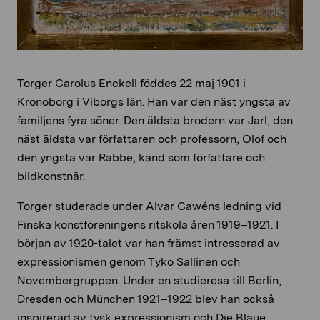
Torger Carolus Enckell föddes 22 maj 1901 i
Kronoborg i Viborgs län. Han var den näst yngsta av
familjens fyra söner. Den äldsta brodern var Jarl, den
näst äldsta var författaren och professorn, Olof och
den yngsta var Rabbe, känd som författare och
bildkonstnär.
Torger studerade under Alvar Cawéns ledning vid
Finska konstföreningens ritskola åren 1919–1921. I
början av 1920-talet var han främst intresserad av
expressionismen genom Tyko Sallinen och
Novembergruppen. Under en studieresa till Berlin,
Dresden och München 1921­–1922 blev han också
inspirerad av tysk expressionism och Die Blaue