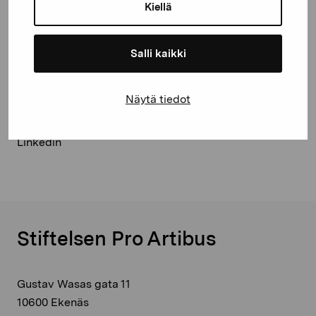
Kiellä
© Kuvasto 2026
Salli kaikki
Dela:
Näytä tiedot
Facebook
Linkedin
Stiftelsen Pro Artibus
Gustav Wasas gata 11
10600 Ekenäs