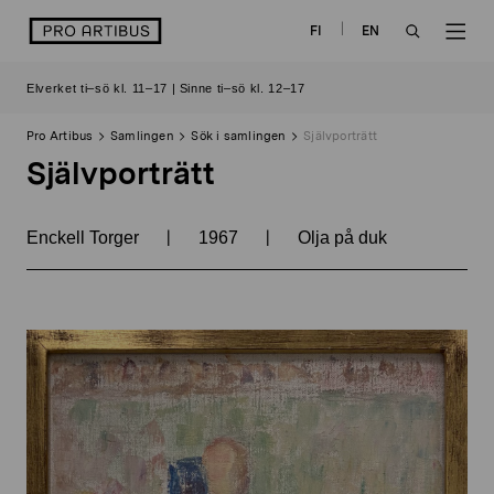
Skip
logo
FI
EN
to
OPEN
OP
content
Elverket ti–sö kl. 11–17 | Sinne ti–sö kl. 12–17
SEARCH
NAV
Pro Artibus
Samlingen
Sök i samlingen
Självporträtt
Självporträtt
|
|
Enckell Torger
1967
Olja på duk