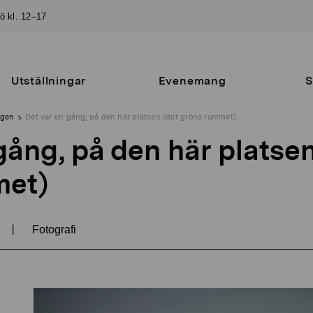
sö kl. 12–17
Utställningar
Evenemang
S
ngen
Det var en gång, på den här platsen (det gröna rummet)
gång, på den här platsen
met)
|
Fotografi