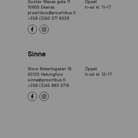
Gustav Wasas gata 11
Öppet
10600 Ekenäs
ti–sö kl. 11–17
proartibus@proartibus.fi
+358 (0)50 371 6339
Sinne
Stora Robertsgatan 16
Öppet
00120 Helsingfors
ti–sö kl. 12–17
sinne@proartibus.fi
+358 (0)45 883 3716