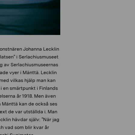
dkonstnären Johanna Lecklin
platsen” i Serlachiusmuseet
sig av Serlachiusmuseernas
ade vyer i Mänttä. Lecklin
 med vilkas hjälp man kan
i en smärtpunkt i Finlands
delserna år 1918. Men även
ch Mänttä kan de också ses
ext de var utställda i. Man
cklin hävdar själv: ”När jag
ch vad som blir kvar år