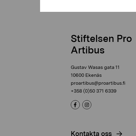
Stiftelsen Pro
Artibus
Gustav Wasas gata 11
10600 Ekenäs
proartibus@proartibus.fi
+358 (0)50 371 6339
Kontakta oss