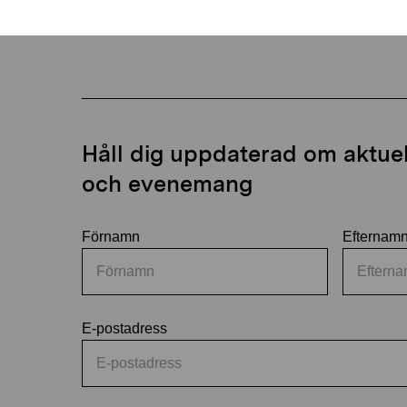
Håll dig uppdaterad om aktuell
och evenemang
Förnamn
Efternam
E-postadress