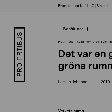
Skip
Elverket ti–sö kl. 11–17 | Sinne ti–
to
content
Besök oss
Open
Pro
sub
Artibus
navigation
logo
Pro Artibus
Samlingen
Sök i samli
Det var en 
gröna rum
|
Lecklin Johanna
2019
Verkets namn