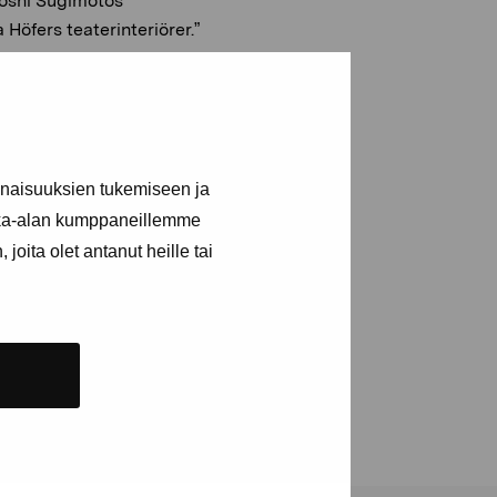
oshi Sugimotos
 Höfers teaterinteriörer.”
s. Hon studerade vid
alinjen vid The Slade
 första gången 1996.
m och genusvetenskap vid
inaisuuksien tukemiseen ja
i, kortfilmer och video.
ltagande konst och dess
kka-alan kumppaneillemme
rör deltagande konst,
joita olet antanut heille tai
lld verklighet och etik
askap. För tillfället
n.